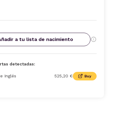
Añadir a tu lista de nacimiento
rtas detectadas:
te Inglés
525,20 €
Buy