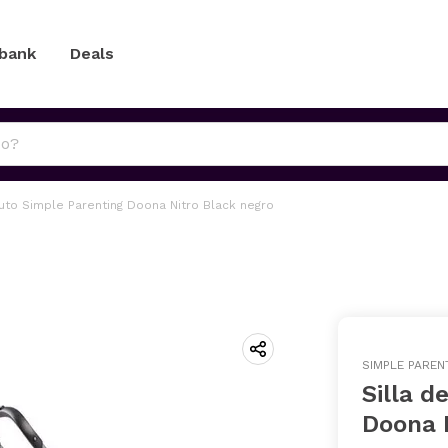
 bank
Deals
auto Simple Parenting Doona Nitro Black negro
SIMPLE PAREN
Silla d
Doona 