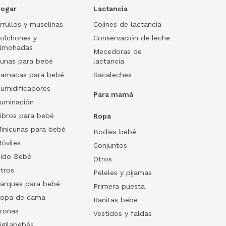
ogar
Lactancia
rrullos y muselinas
Cojines de lactancia
olchones y
Conservación de leche
lmohadas
Mecedoras de
unas para bebé
lactancia
amacas para bebé
Sacaleches
umidificadores
Para mamá
luminación
ibros para bebé
Ropa
inicunas para bebé
Bodies bebé
óviles
Conjuntos
ido Bebé
Otros
tros
Peleles y pijamas
arques para bebé
Primera puesta
opa de cama
Ranitas bebé
ronas
Vestidos y faldas
igilabebés