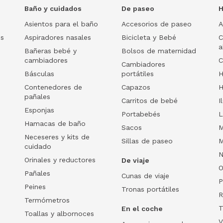
Baño y cuidados
De paseo
H
Asientos para el baño
Accesorios de paseo
A
os
Aspiradores nasales
Bicicleta y Bebé
C
a
Bañeras bebé y
Bolsos de maternidad
cambiadores
C
Cambiadores
Básculas
portátiles
H
Contenedores de
Capazos
H
pañales
Carritos de bebé
I
Esponjas
Portabebés
L
Hamacas de baño
Sacos
M
Neceseres y kits de
Sillas de paseo
M
cuidado
N
Orinales y reductores
De viaje
O
Pañales
Cunas de viaje
P
Peines
Tronas portátiles
R
Termómetros
T
En el coche
Toallas y albornoces
V