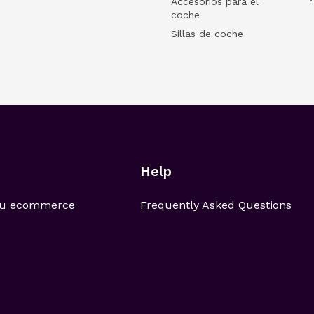
Accesorios para el
coche
Sillas de coche
Help
 tu ecommerce
Frequently Asked Questions