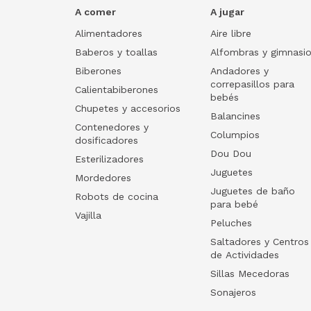
A comer
A jugar
Alimentadores
Aire libre
Baberos y toallas
Alfombras y gimnasi
Biberones
Andadores y
correpasillos para
Calientabiberones
bebés
Chupetes y accesorios
Balancines
Contenedores y
Columpios
dosificadores
Dou Dou
Esterilizadores
Juguetes
Mordedores
Juguetes de baño
Robots de cocina
para bebé
Vajilla
Peluches
Saltadores y Centros
de Actividades
Sillas Mecedoras
Sonajeros