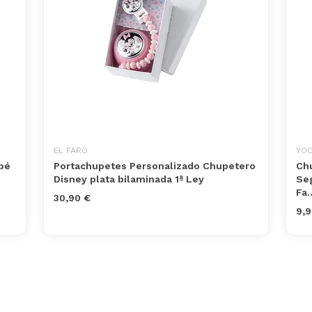
EL FARO
YO
bé
Portachupetes Personalizado Chupetero
Chu
Disney plata bilaminada 1ª Ley
Seg
Fa..
30,90 €
9,9