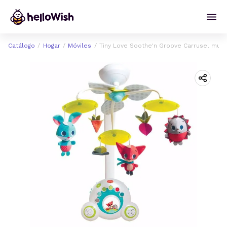
Catálogo
Hogar
Móviles
Tiny Love Soothe'n Groove Carrusel musi