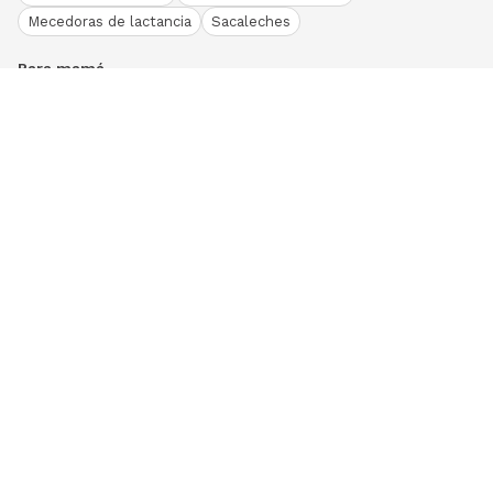
Mecedoras de lactancia
Sacaleches
Para mamá
Ropa
Bodies bebé
Conjuntos
Otros
Peleles y pijamas
Primera puesta
Ranitas bebé
Vestidos y faldas
Download our App