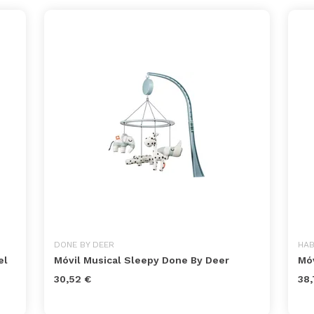
DONE BY DEER
HA
el
Móvil Musical Sleepy Done By Deer
Móv
30,52 €
38,