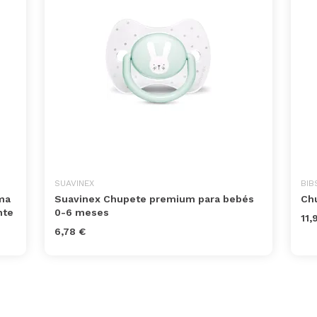
SUAVINEX
BIB
ma
Suavinex Chupete premium para bebés
Chu
nte
0-6 meses
11,
6,78 €