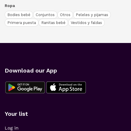
Ropa
Bodies bebé
Conjuntos
Otros
Peleles y pijamas
Primera puesta
Ranitas bebé
Vestidos y faldas
Download our App
Your list
Log in