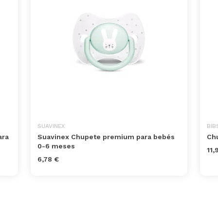
SUAVINEX
BIB
ara
Suavinex Chupete premium para bebés
Chu
0-6 meses
11,
6,78 €