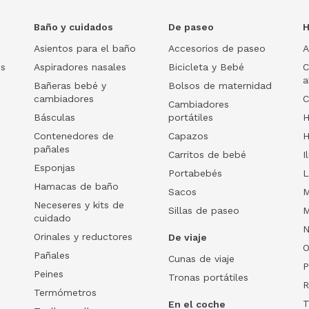
Baño y cuidados
De paseo
H
Asientos para el baño
Accesorios de paseo
A
os
Aspiradores nasales
Bicicleta y Bebé
C
a
Bañeras bebé y
Bolsos de maternidad
cambiadores
C
Cambiadores
Básculas
portátiles
H
Contenedores de
Capazos
H
pañales
Carritos de bebé
I
Esponjas
Portabebés
L
Hamacas de baño
Sacos
M
Neceseres y kits de
Sillas de paseo
M
cuidado
N
Orinales y reductores
De viaje
O
Pañales
Cunas de viaje
P
Peines
Tronas portátiles
R
Termómetros
T
En el coche