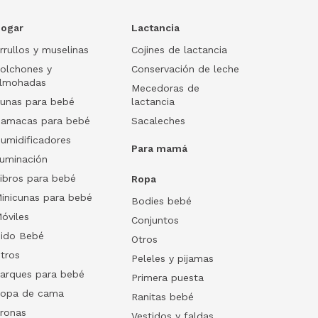
ogar
Lactancia
rrullos y muselinas
Cojines de lactancia
olchones y
Conservación de leche
lmohadas
Mecedoras de
unas para bebé
lactancia
amacas para bebé
Sacaleches
umidificadores
Para mamá
luminación
ibros para bebé
Ropa
inicunas para bebé
Bodies bebé
óviles
Conjuntos
ido Bebé
Otros
tros
Peleles y pijamas
arques para bebé
Primera puesta
opa de cama
Ranitas bebé
ronas
Vestidos y faldas