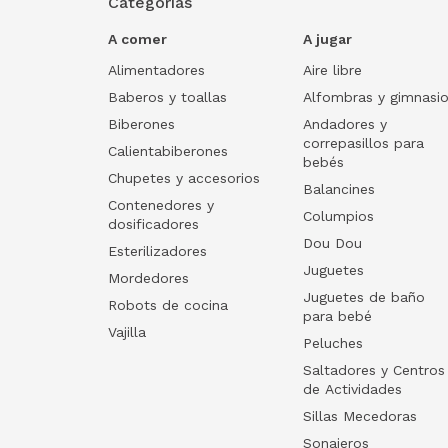
Categorías
A comer
A jugar
Alimentadores
Aire libre
Baberos y toallas
Alfombras y gimnasi
Biberones
Andadores y
correpasillos para
Calientabiberones
bebés
Chupetes y accesorios
Balancines
Contenedores y
Columpios
dosificadores
Dou Dou
Esterilizadores
Juguetes
Mordedores
Juguetes de baño
Robots de cocina
para bebé
Vajilla
Peluches
Saltadores y Centros
de Actividades
Sillas Mecedoras
Sonajeros