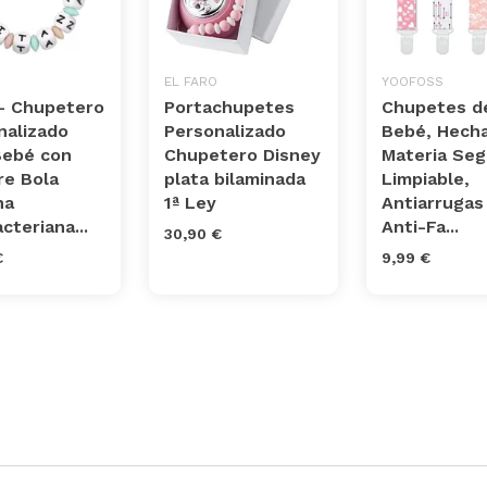
EL FARO
YOOFOSS
- Chupetero
Portachupetes
Chupetes de
nalizado
Personalizado
Bebé, Hech
Bebé con
Chupetero Disney
Materia Seg
e Bola
plata bilaminada
Limpiable,
na
1ª Ley
Antiarrugas
cteriana...
Anti-Fa...
30,90 €
€
9,99 €