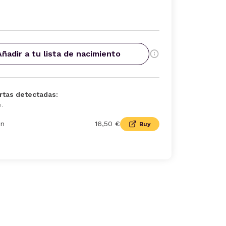
Añadir a tu lista de nacimiento
rtas detectadas:
o.
n
16,50 €
Buy