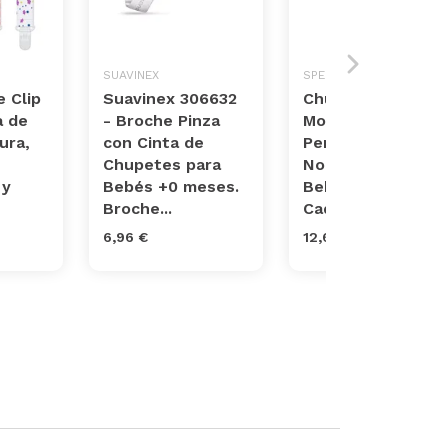
SUAVINEX
SPEU
 Clip
Suavinex 306632
Chupetero
a de
- Broche Pinza
Mordedor
ura,
con Cinta de
Personalizado co
Chupetes para
Nombre Niño
 y
Bebés +0 meses.
Bebe Chupetero
Broche...
Cadena Pinza Sil...
6,96 €
12,68 €