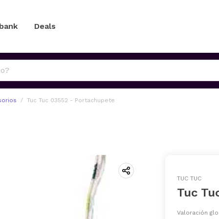
 bank
Deals
orios
Tuc Tuc 03552 - Portachupete
TUC TUC
Tuc Tu
Valoración glo