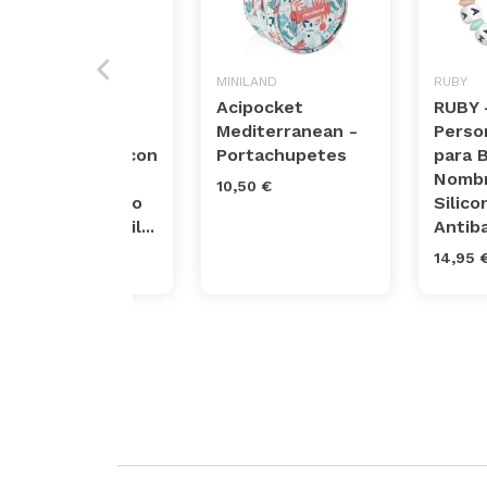
SPEU
MINILAND
RUBY
Chupetero
Acipocket
RUBY 
Mordedor
Mediterranean -
Perso
Personalizado con
Portachupetes
para 
Nombre Niño
Nombr
10,50 €
Bebe Chupetero
Silico
Cadena Pinza Sil...
Antiba
12,68 €
14,95 