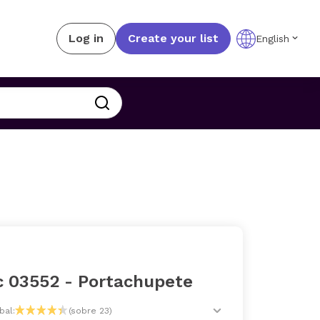
Log in
Create your list
English
c 03552 - Portachupete
bal:
(sobre 23)