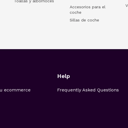
Toallas y albornoces
V
Accesorios para el
coche
Sillas de coche
Help
 tu ecommerce
Frequently Asked Questions