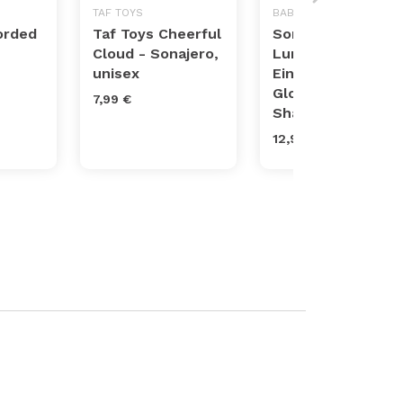
TAF TOYS
BABY EINSTEIN
orded
Taf Toys Cheerful
Sonajero Medusa
Cloud - Sonajero,
Luminosa Baby
unisex
Einstein Ocean
Glow Sensory
7,99 €
Shaker
12,94 €