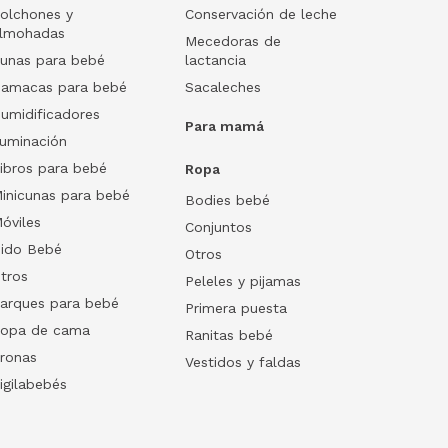
olchones y
Conservación de leche
lmohadas
Mecedoras de
unas para bebé
lactancia
amacas para bebé
Sacaleches
umidificadores
Para mamá
luminación
ibros para bebé
Ropa
inicunas para bebé
Bodies bebé
óviles
Conjuntos
ido Bebé
Otros
tros
Peleles y pijamas
arques para bebé
Primera puesta
opa de cama
Ranitas bebé
ronas
Vestidos y faldas
igilabebés