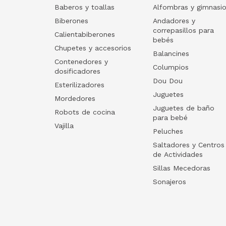
Baberos y toallas
Alfombras y gimnasi
Biberones
Andadores y
correpasillos para
Calientabiberones
bebés
Chupetes y accesorios
Balancines
Contenedores y
Columpios
dosificadores
Dou Dou
Esterilizadores
Juguetes
Mordedores
Juguetes de baño
Robots de cocina
para bebé
Vajilla
Peluches
Saltadores y Centros
de Actividades
Sillas Mecedoras
Sonajeros