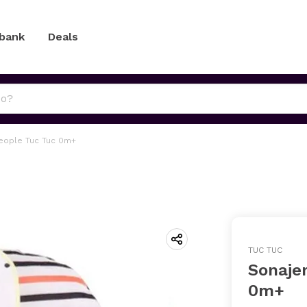
 bank
Deals
People Tuc Tuc 0m+
TUC TUC
Sonaje
0m+