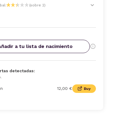
bal:
(sobre 2)
Añadir a tu lista de nacimiento
rtas detectadas:
o.
n
12,00 €
Buy