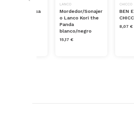
BABY EINSTEIN
LANCO
CHICCO
Sonajero Medusa
Mordedor/Sonajer
BEN E
Luminosa Baby
o Lanco Kori the
CHIC
Einstein Ocean
Panda
8,07 €
Glow Sensory
blanco/negro
Shaker
15,17 €
12,94 €