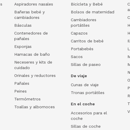
os
Aspiradores nasales
Bicicleta y Bebé
C
a
Bañeras bebé y
Bolsos de maternidad
cambiadores
C
Cambiadores
Básculas
portátiles
H
Contenedores de
Capazos
H
pañales
Carritos de bebé
I
Esponjas
Portabebés
L
Hamacas de baño
Sacos
M
Neceseres y kits de
Sillas de paseo
M
cuidado
N
Orinales y reductores
De viaje
O
Pañales
Cunas de viaje
P
Peines
Tronas portátiles
R
Termómetros
T
En el coche
Toallas y albornoces
V
Accesorios para el
coche
Sillas de coche