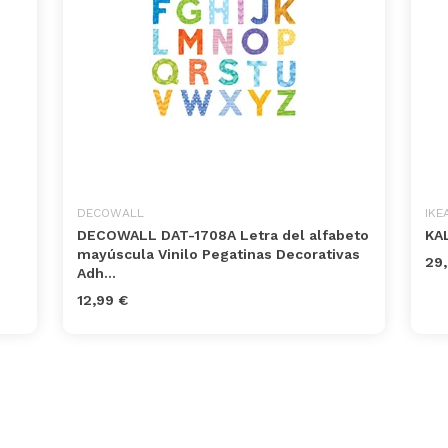
DECOWALL
IKE
DECOWALL DAT-1708A Letra del alfabeto
KA
mayúscula Vinilo Pegatinas Decorativas
29,
Adh...
12,99 €