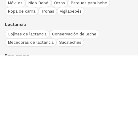
Móviles
Nido Bebé
Otros
Parques para bebé
Ropa de cama
Tronas
Vigilabebés
Lactancia
Cojines de lactancia
Conservación de leche
Mecedoras de lactancia
Sacaleches
Para mamá
Ropa
Bodies bebé
Conjuntos
Otros
Peleles y pijamas
Primera puesta
Ranitas bebé
Vestidos y faldas