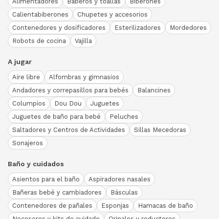
Alimentadores
Baberos y toallas
Biberones
Calientabiberones
Chupetes y accesorios
Contenedores y dosificadores
Esterilizadores
Mordedores
Robots de cocina
Vajilla
A jugar
Aire libre
Alfombras y gimnasios
Andadores y correpasillos para bebés
Balancines
Columpios
Dou Dou
Juguetes
Juguetes de baño para bebé
Peluches
Saltadores y Centros de Actividades
Sillas Mecedoras
Sonajeros
Baño y cuidados
Asientos para el baño
Aspiradores nasales
Bañeras bebé y cambiadores
Básculas
Contenedores de pañales
Esponjas
Hamacas de baño
Neceseres y kits de cuidado
Orinales y reductores