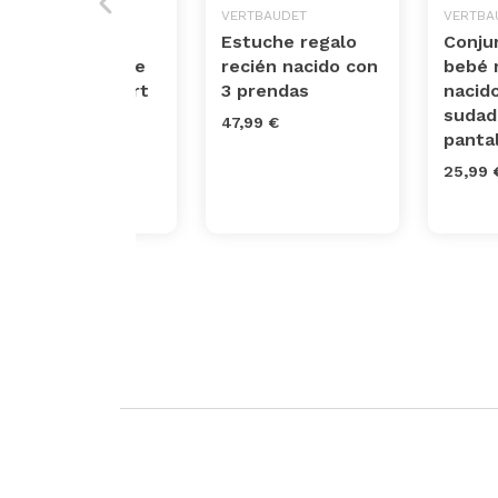
VERTBAUDET
VERTBAUDET
VERTBA
Conjunto para
Estuche regalo
Conju
recién nacido de
recién nacido con
bebé 
camiseta y short
3 prendas
nacid
de ceremonia
sudad
47,99 €
panta
25,99 €
25,99 