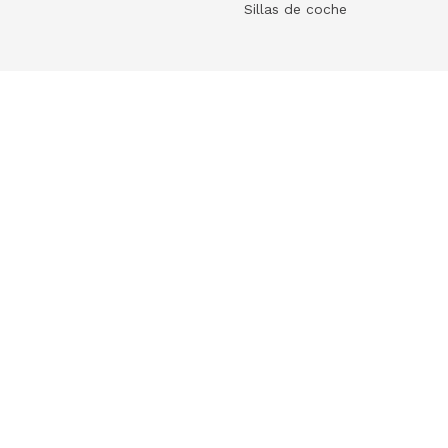
Sillas de coche
Help
 tu ecommerce
Frequently Asked Questions