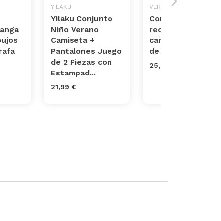
YILAKU
VERTBAUDET
Yilaku Conjunto
Conjunto para
Manga
Niño Verano
recién nacido de
bujos
Camiseta +
camiseta y short
rafa
Pantalones Juego
de ceremonia
de 2 Piezas con
25,99 €
Estampad...
21,99 €