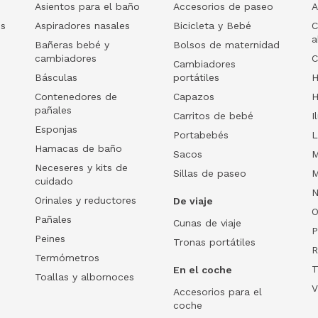
Asientos para el baño
Accesorios de paseo
A
os
Aspiradores nasales
Bicicleta y Bebé
C
a
Bañeras bebé y
Bolsos de maternidad
cambiadores
C
Cambiadores
Básculas
portátiles
H
Contenedores de
Capazos
H
pañales
Carritos de bebé
I
Esponjas
Portabebés
L
Hamacas de baño
Sacos
M
Neceseres y kits de
Sillas de paseo
M
cuidado
N
Orinales y reductores
De viaje
O
Pañales
Cunas de viaje
P
Peines
Tronas portátiles
R
Termómetros
T
En el coche
Toallas y albornoces
V
Accesorios para el
coche