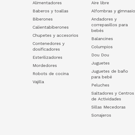
Alimentadores
Aire libre
Baberos y toallas
Alfombras y gimnasi
Biberones
Andadores y
correpasillos para
Calientabiberones
bebés
Chupetes y accesorios
Balancines
Contenedores y
Columpios
dosificadores
Dou Dou
Esterilizadores
Juguetes
Mordedores
Juguetes de baño
Robots de cocina
para bebé
Vajilla
Peluches
Saltadores y Centros
de Actividades
Sillas Mecedoras
Sonajeros