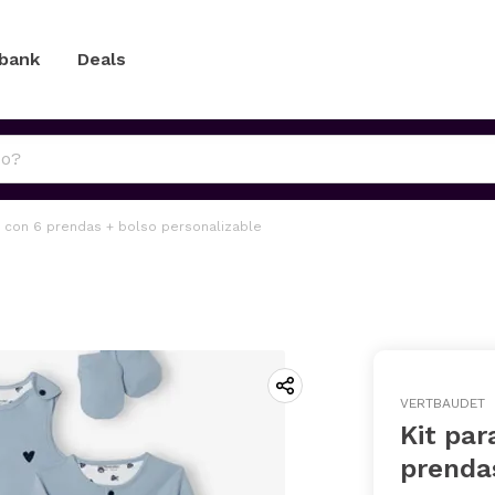
 bank
Deals
o con 6 prendas + bolso personalizable
VERTBAUDET
Kit par
prendas