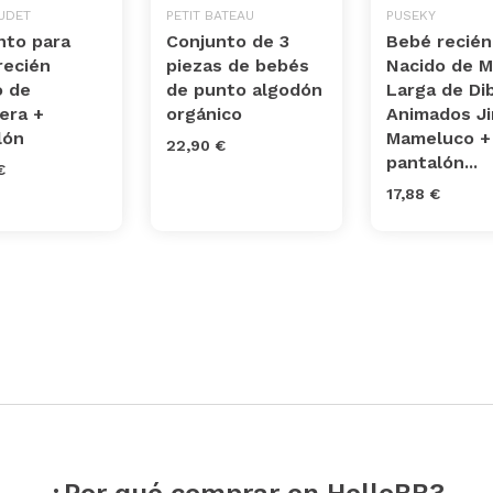
UDET
PETIT BATEAU
PUSEKY
nto para
Conjunto de 3
Bebé recién
recién
piezas de bebés
Nacido de 
o de
de punto algodón
Larga de Di
era +
orgánico
Animados Ji
lón
Mameluco +
22,90 €
pantalón...
€
17,88 €
¿Por qué comprar en HelloBB?