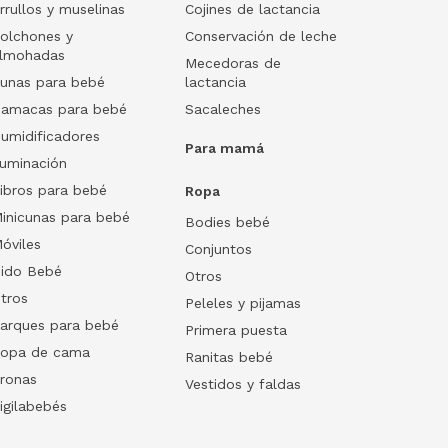
rrullos y muselinas
Cojines de lactancia
olchones y
Conservación de leche
lmohadas
Mecedoras de
unas para bebé
lactancia
amacas para bebé
Sacaleches
umidificadores
Para mamá
luminación
ibros para bebé
Ropa
inicunas para bebé
Bodies bebé
óviles
Conjuntos
ido Bebé
Otros
tros
Peleles y pijamas
arques para bebé
Primera puesta
opa de cama
Ranitas bebé
ronas
Vestidos y faldas
igilabebés