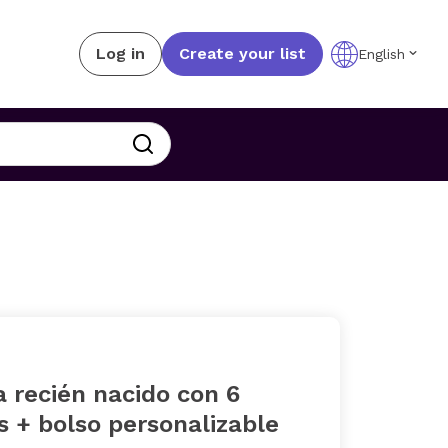
Log in
Create your list
English
a recién nacido con 6
 + bolso personalizable