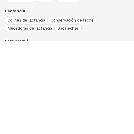
Lactancia
Cojines de lactancia
Conservación de leche
Mecedoras de lactancia
Sacaleches
Para mamá
Ropa
Bodies bebé
Conjuntos
Otros
Peleles y pijamas
Primera puesta
Ranitas bebé
Vestidos y faldas
Download our App