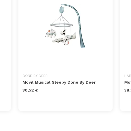
DONE BY DEER
HA
Móvil Musical Sleepy Done By Deer
Móv
30,52 €
38,