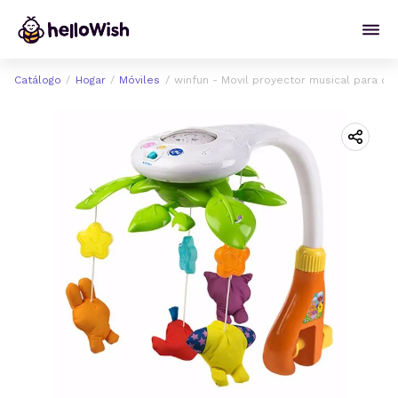
Catálogo
Hogar
Móviles
winfun - Movil proyector musical para cun