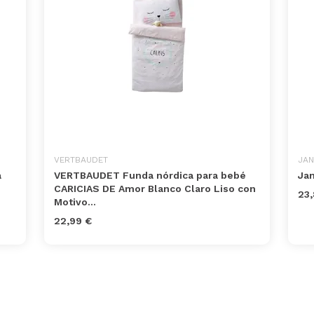
VERTBAUDET
JAN
a
VERTBAUDET Funda nórdica para bebé
Ja
CARICIAS DE Amor Blanco Claro Liso con
23,
Motivo...
22,99 €