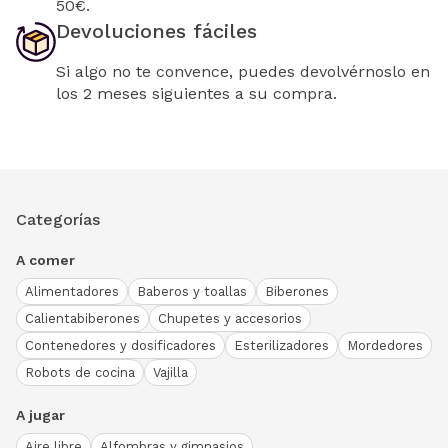
50€.
Devoluciones fáciles
Si algo no te convence, puedes devolvérnoslo en
los 2 meses siguientes a su compra.
Categorías
A comer
Alimentadores
Baberos y toallas
Biberones
Calientabiberones
Chupetes y accesorios
Contenedores y dosificadores
Esterilizadores
Mordedores
Robots de cocina
Vajilla
A jugar
Aire libre
Alfombras y gimnasios