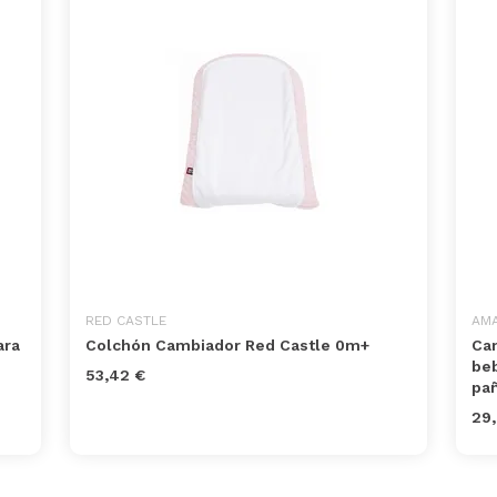
RED CASTLE
AMA
ara
Colchón Cambiador Red Castle 0m+
Cam
beb
53,42 €
pañ
29,