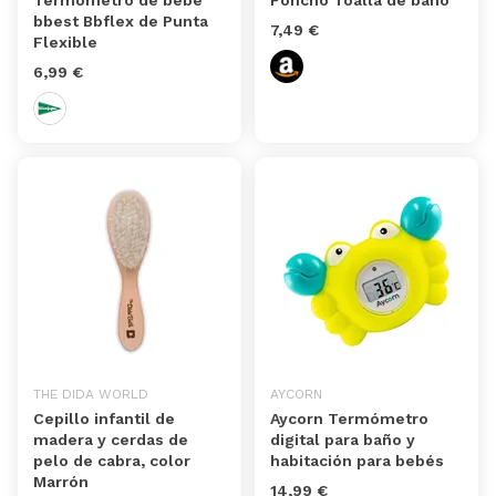
Termómetro de bebé
Poncho Toalla de baño
bbest Bbflex de Punta
7,49 €
Flexible
6,99 €
THE DIDA WORLD
AYCORN
Cepillo infantil de
Aycorn Termómetro
madera y cerdas de
digital para baño y
pelo de cabra, color
habitación para bebés
Marrón
14,99 €