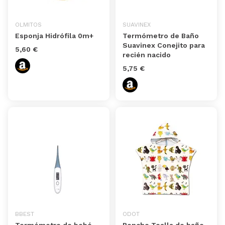
OLMITOS
SUAVINEX
Esponja Hidrófila 0m+
Termómetro de Baño
Suavinex Conejito para
5,60 €
recién nacido
5,75 €
BBEST
ODOT