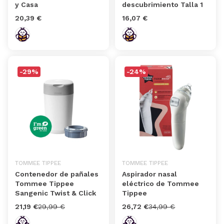
y Casa
descubrimiento Talla 1
20,39 €
16,07 €
-29%
-24%
TOMMEE TIPPEE
TOMMEE TIPPEE
Contenedor de pañales
Aspirador nasal
Tommee Tippee
eléctrico de Tommee
Sangenic Twist & Click
Tippee
21,19 €
29,99 €
26,72 €
34,99 €