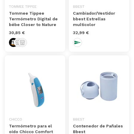
TOMMEE TIPPEE
BBEST
Tommee Tippee
Cambiador/Vestidor
Termómetro Digital de
bbest Estrellas
bébe Closer to Nature
multicolor
30,85 €
32,99 €
CHICCO
BBEST
Termómetro para el
Contenedor de Pañales
oído Chicco Comfort
Bbest