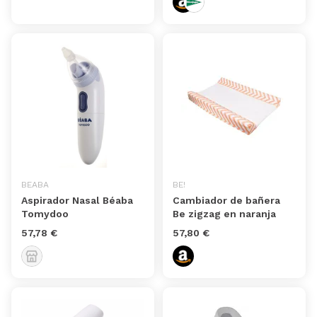
BEABA
BE!
Aspirador Nasal Béaba
Cambiador de bañera
Tomydoo
Be zigzag en naranja
57,78 €
57,80 €