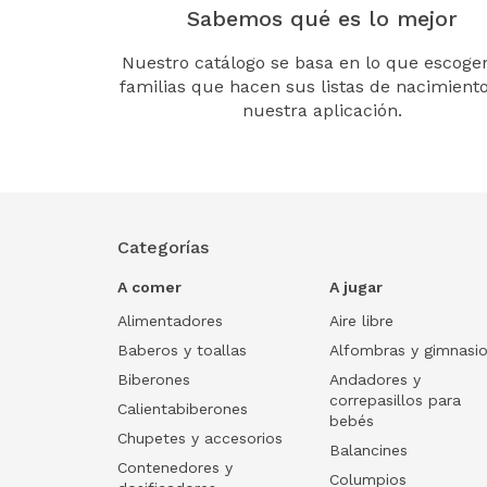
Sabemos qué es lo mejor
Nuestro catálogo se basa en lo que escogen
familias que hacen sus listas de nacimient
nuestra aplicación.
Categorías
A comer
A jugar
Alimentadores
Aire libre
Baberos y toallas
Alfombras y gimnasi
Biberones
Andadores y
correpasillos para
Calientabiberones
bebés
Chupetes y accesorios
Balancines
Contenedores y
Columpios