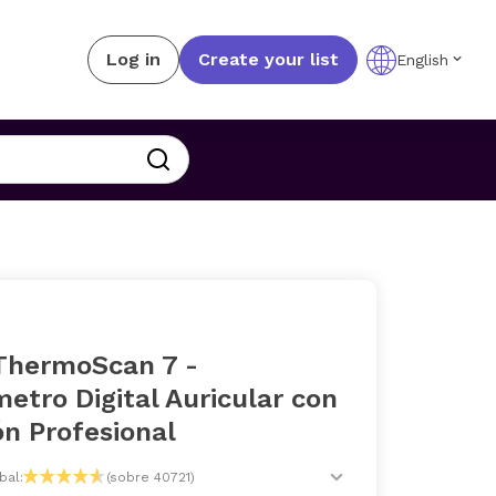
Log in
Create your list
English
ThermoScan 7 -
tro Digital Auricular con
ón Profesional
bal:
(sobre 40721)