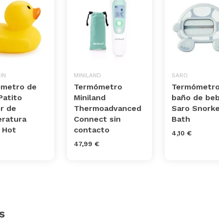
IN
MINILAND
SARO
metro de
Termómetro
Termómetro
Patito
Miniland
baño de be
r de
Thermoadvanced
Saro Snorke
ratura
Connect sin
Bath
 Hot
contacto
4,10 €
47,99 €
s