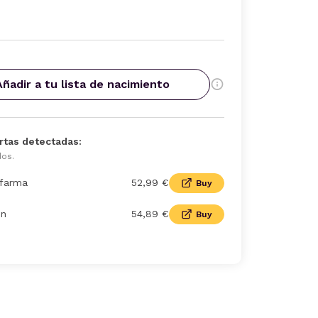
Añadir a tu lista de nacimiento
rtas detectadas:
dos.
farma
52,99 €
Buy
n
54,89 €
Buy