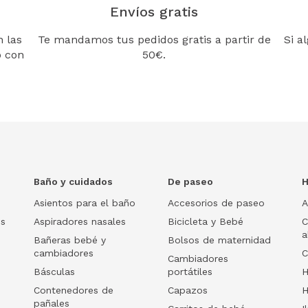
Envíos gratis
 las
Te mandamos tus pedidos gratis a partir de
Si a
o con
50€.
Baño y cuidados
De paseo
H
Asientos para el baño
Accesorios de paseo
A
os
Aspiradores nasales
Bicicleta y Bebé
C
a
Bañeras bebé y
Bolsos de maternidad
cambiadores
C
Cambiadores
Básculas
portátiles
H
Contenedores de
Capazos
H
pañales