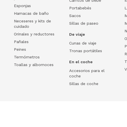
Carritos de bebé
I
Esponjas
Portabebés
L
Hamacas de baño
Sacos
M
Neceseres y kits de
Sillas de paseo
M
cuidado
N
Orinales y reductores
De viaje
O
Pañales
Cunas de viaje
P
Peines
Tronas portátiles
R
Termómetros
T
En el coche
Toallas y albornoces
V
Accesorios para el
coche
Sillas de coche