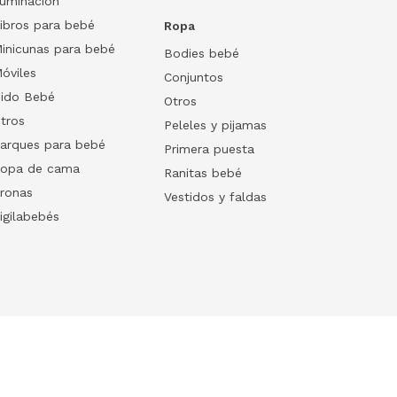
luminación
ibros para bebé
Ropa
inicunas para bebé
Bodies bebé
óviles
Conjuntos
ido Bebé
Otros
tros
Peleles y pijamas
arques para bebé
Primera puesta
opa de cama
Ranitas bebé
ronas
Vestidos y faldas
igilabebés