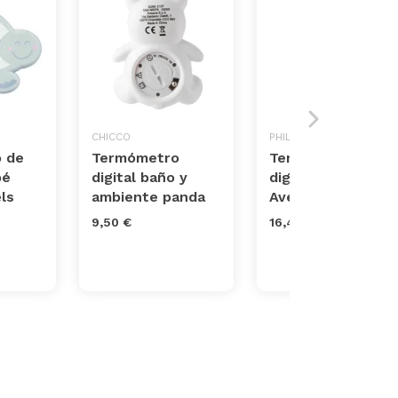
CHICCO
PHILIPS
 de
Termómetro
Termómetro
bé
digital baño y
digital Philips
ls
ambiente panda
Avent
9,50 €
16,45 €