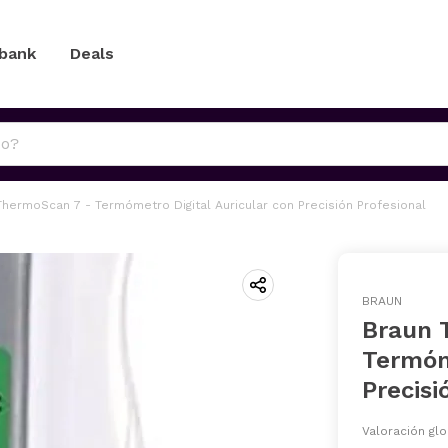
 bank
Deals
ThermoScan 7 - Termómetro Digital Auricular con Precisión Profesional
BRAUN
Braun 
Termóme
Precisi
Valoración glo