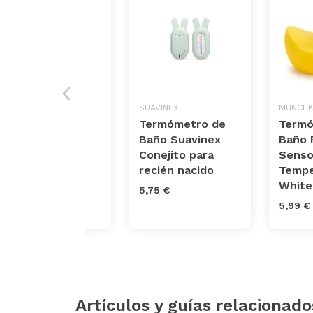
PHILIPS
SUAVINEX
MUNCHK
Termómetro
Termómetro de
Termó
digital Philips
Baño Suavinex
Baño 
Avent
Conejito para
Senso
recién nacido
Tempe
16,45 €
White
5,75 €
5,99 €
Artículos y guías relacionado