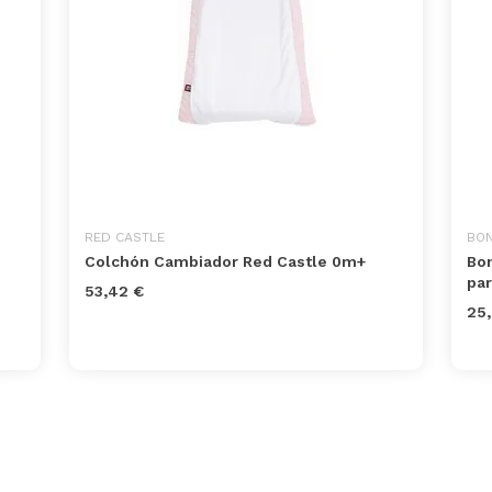
RED CASTLE
BO
Colchón Cambiador Red Castle 0m+
Bo
par
53,42 €
25,