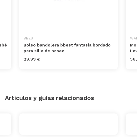
BBEST
WA
ebé
Bolso bandolera bbest fantasía bordado
Moc
para silla de paseo
Lov
29,99 €
56,
Artículos y guías relacionados