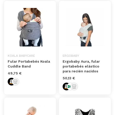
KOALA BABYCARE
ERGOBABY
Fular Portabebés Koala
Ergobaby Aura, fular
Cuddle Band
portabebés elástico
para recién nacidos
49,75 €
50,13 €