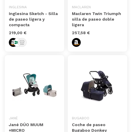
INGLESINA
MACLAREN
Inglesina Sketch - Silla
Maclaren Twin Triumph
de paseo ligera y
silla de paseo doble
compacta
ligera
219,00 €
257,58 €
JANÉ
BUGABOO
Jané DÚO MUUM
Coche de paseo
+MICRO
Bugaboo Donkey