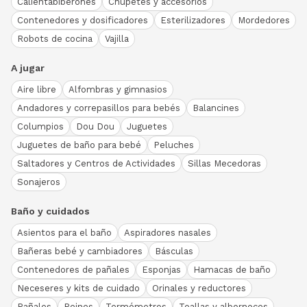
Calientabiberones
Chupetes y accesorios
Contenedores y dosificadores
Esterilizadores
Mordedores
Robots de cocina
Vajilla
A jugar
Aire libre
Alfombras y gimnasios
Andadores y correpasillos para bebés
Balancines
Columpios
Dou Dou
Juguetes
Juguetes de baño para bebé
Peluches
Saltadores y Centros de Actividades
Sillas Mecedoras
Sonajeros
Baño y cuidados
Asientos para el baño
Aspiradores nasales
Bañeras bebé y cambiadores
Básculas
Contenedores de pañales
Esponjas
Hamacas de baño
Neceseres y kits de cuidado
Orinales y reductores
Pañales
Peines
Termómetros
Toallas y albornoces