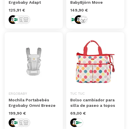
Ergobaby Adapt
BabyBjörn Move
125,91 €
149,90 €
ERGOBABY
TUC TUC
Mochila Portabebés
Bolso cambiador para
Ergobaby Omni Breeze
silla de paseo a topos
199,90 €
69,00 €