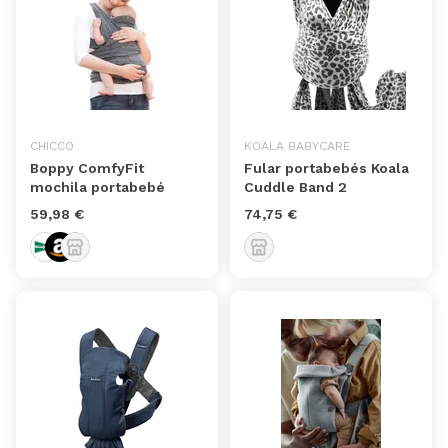
CHICCO
KOALA BABYCARE
Boppy ComfyFit
Fular portabebés Koala
mochila portabebé
Cuddle Band 2
59,98 €
74,75 €