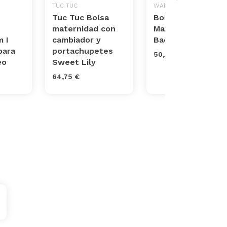
TUC TUC
WALKING MUM
Tuc Tuc Bolsa
Bolso de
maternidad con
Maternidad
 I
cambiador y
Baobab
para
portachupetes
50,50 €
eo
Sweet Lily
64,75 €