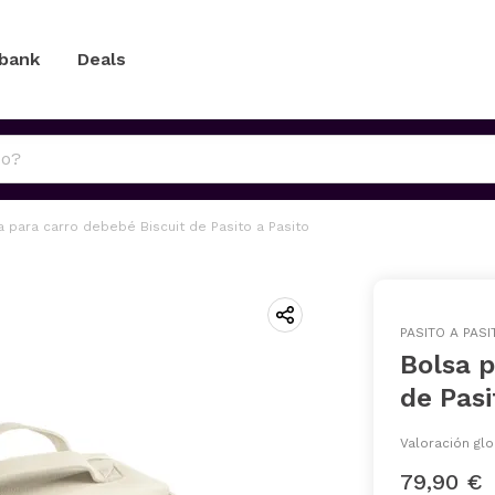
 bank
Deals
a para carro debebé Biscuit de Pasito a Pasito
PASITO A PASI
Bolsa p
de Pasi
Valoración glo
79,90 €