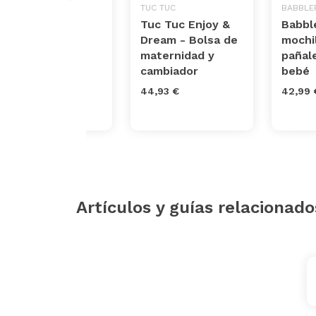
WALKING MUM
TUC TUC
BABBLE
Bolso de
Tuc Tuc Enjoy &
Babbl
Maternidad
Dream - Bolsa de
mochi
Baobab
maternidad y
pañal
cambiador
bebé
50,50 €
44,93 €
42,99 
Artículos y guías relacionado