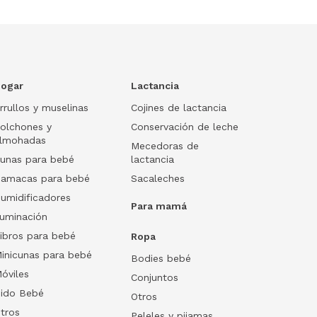
ogar
Lactancia
rrullos y muselinas
Cojines de lactancia
olchones y
Conservación de leche
lmohadas
Mecedoras de
unas para bebé
lactancia
amacas para bebé
Sacaleches
umidificadores
Para mamá
luminación
ibros para bebé
Ropa
inicunas para bebé
Bodies bebé
óviles
Conjuntos
ido Bebé
Otros
tros
Peleles y pijamas