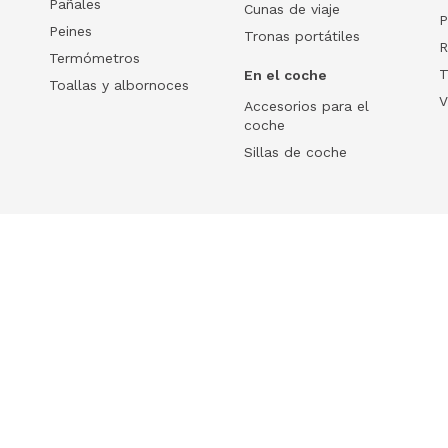
Pañales
Cunas de viaje
P
Peines
Tronas portátiles
R
Termómetros
T
En el coche
Toallas y albornoces
V
Accesorios para el
coche
Sillas de coche
Help
 tu ecommerce
Frequently Asked Questions