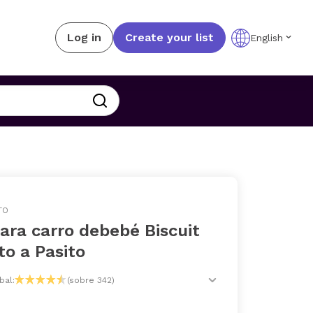
Log in
Create your list
English
TO
ara carro debebé Biscuit
to a Pasito
bal:
(sobre 342)