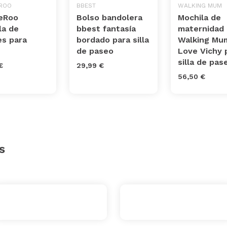
ROO
BBEST
WALKING MUM
eRoo
Bolso bandolera
Mochila de
la de
bbest fantasía
maternidad
es para
bordado para silla
Walking Mum
de paseo
Love Vichy 
silla de pas
€
29,99 €
56,50 €
s