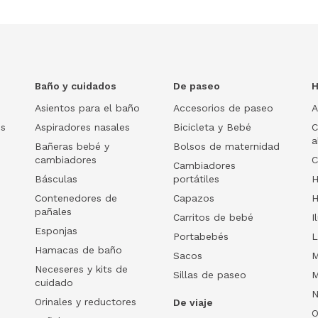
Baño y cuidados
De paseo
H
Asientos para el baño
Accesorios de paseo
A
os
Aspiradores nasales
Bicicleta y Bebé
C
a
Bañeras bebé y
Bolsos de maternidad
cambiadores
C
Cambiadores
Básculas
portátiles
H
Contenedores de
Capazos
H
pañales
Carritos de bebé
I
Esponjas
Portabebés
L
Hamacas de baño
Sacos
M
Neceseres y kits de
Sillas de paseo
M
cuidado
N
Orinales y reductores
De viaje
O