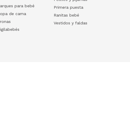
arques para bebé
Primera puesta
opa de cama
Ranitas bebé
ronas
Vestidos y faldas
igilabebés
Follow us