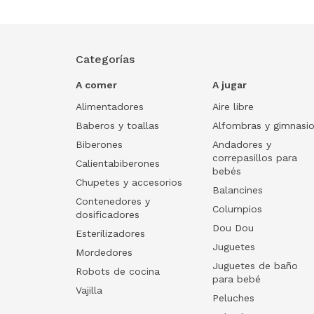
Categorías
A comer
A jugar
Alimentadores
Aire libre
Baberos y toallas
Alfombras y gimnasi
Biberones
Andadores y
correpasillos para
Calientabiberones
bebés
Chupetes y accesorios
Balancines
Contenedores y
Columpios
dosificadores
Dou Dou
Esterilizadores
Juguetes
Mordedores
Juguetes de baño
Robots de cocina
para bebé
Vajilla
Peluches