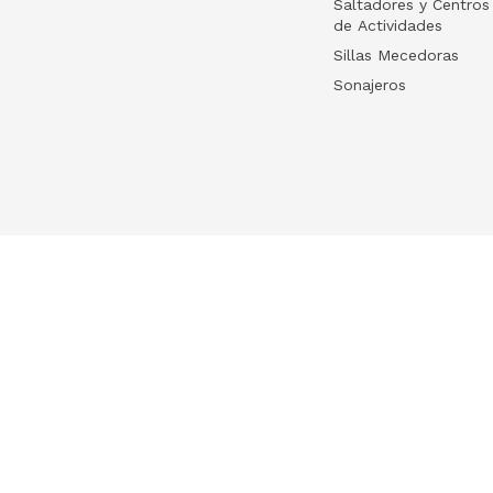
Saltadores y Centros
de Actividades
Sillas Mecedoras
Sonajeros
Your list
HelloWish
Log in
HelloWish para
Create your list
About Us