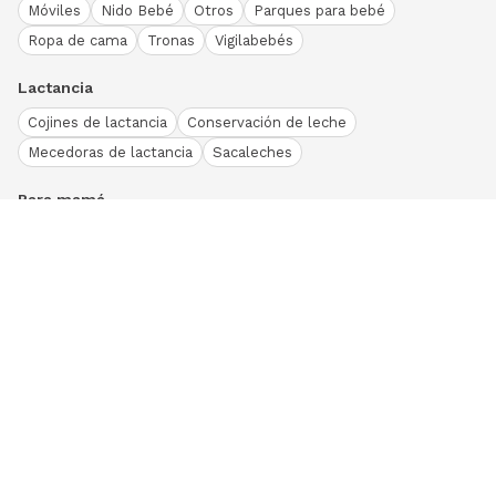
Móviles
Nido Bebé
Otros
Parques para bebé
Ropa de cama
Tronas
Vigilabebés
Lactancia
Cojines de lactancia
Conservación de leche
Mecedoras de lactancia
Sacaleches
Para mamá
Ropa
Bodies bebé
Conjuntos
Otros
Peleles y pijamas
Primera puesta
Ranitas bebé
Vestidos y faldas