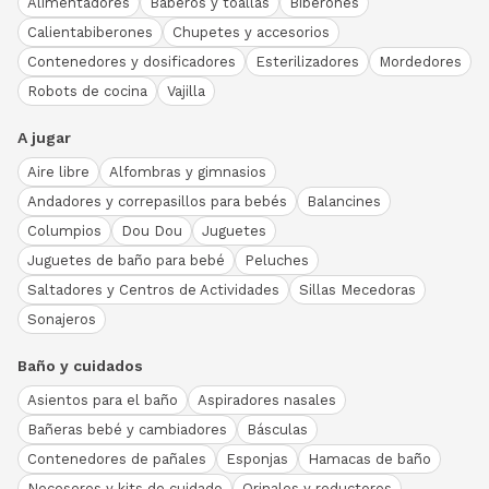
Alimentadores
Baberos y toallas
Biberones
Calientabiberones
Chupetes y accesorios
Contenedores y dosificadores
Esterilizadores
Mordedores
Robots de cocina
Vajilla
A jugar
Aire libre
Alfombras y gimnasios
Andadores y correpasillos para bebés
Balancines
Columpios
Dou Dou
Juguetes
Juguetes de baño para bebé
Peluches
Saltadores y Centros de Actividades
Sillas Mecedoras
Sonajeros
Baño y cuidados
Asientos para el baño
Aspiradores nasales
Bañeras bebé y cambiadores
Básculas
Contenedores de pañales
Esponjas
Hamacas de baño
Neceseres y kits de cuidado
Orinales y reductores