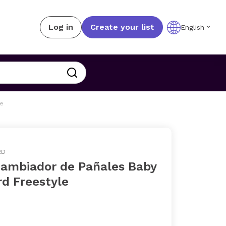
Log in
Create your list
English
le
RD
Cambiador de Pañales Baby
rd Freestyle