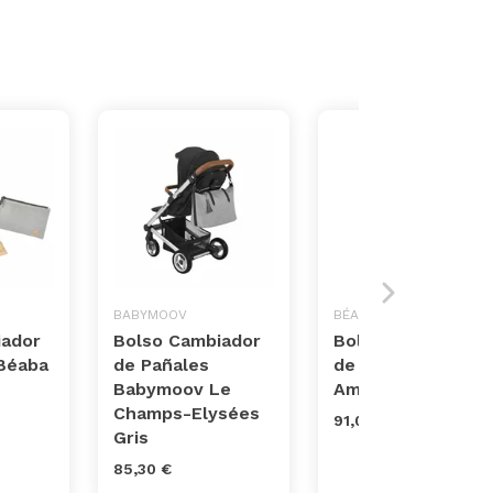
BABYMOOV
BÉABA
iador
Bolso Cambiador
Bolso Cambiador
Béaba
de Pañales
de Pañales Béaba
Babymoov Le
Amsterdam Gris
Champs-Elysées
91,00 €
Gris
85,30 €