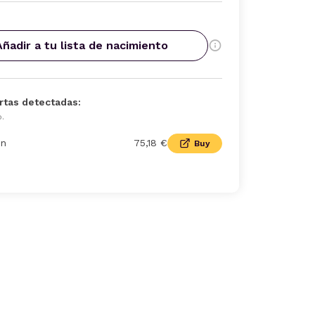
Añadir a tu lista de nacimiento
rtas detectadas:
o.
n
75,18 €
Buy