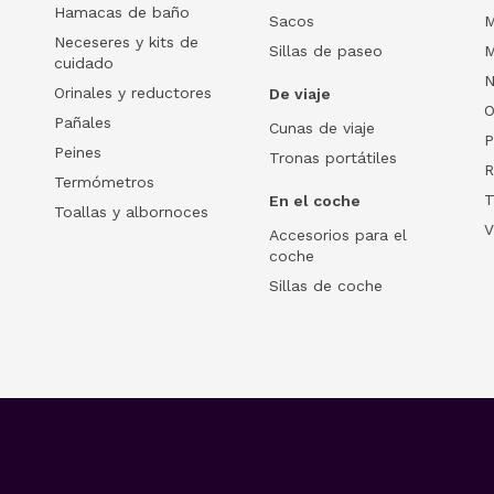
Hamacas de baño
Sacos
M
Neceseres y kits de
Sillas de paseo
M
cuidado
N
Orinales y reductores
De viaje
O
Pañales
Cunas de viaje
P
Peines
Tronas portátiles
R
Termómetros
T
En el coche
Toallas y albornoces
V
Accesorios para el
coche
Sillas de coche