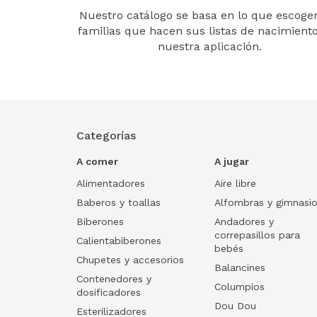
Nuestro catálogo se basa en lo que escogen
familias que hacen sus listas de nacimient
nuestra aplicación.
Categorías
A comer
A jugar
Alimentadores
Aire libre
Baberos y toallas
Alfombras y gimnasi
Biberones
Andadores y
correpasillos para
Calientabiberones
bebés
Chupetes y accesorios
Balancines
Contenedores y
Columpios
dosificadores
Dou Dou
Esterilizadores