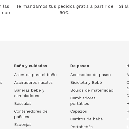
 las
Te mandamos tus pedidos gratis a partir de
Si a
o con
50€.
Baño y cuidados
De paseo
H
Asientos para el baño
Accesorios de paseo
A
os
Aspiradores nasales
Bicicleta y Bebé
C
a
Bañeras bebé y
Bolsos de maternidad
cambiadores
C
Cambiadores
Básculas
portátiles
H
Contenedores de
Capazos
H
pañales
Carritos de bebé
I
Esponjas
Portabebés
L