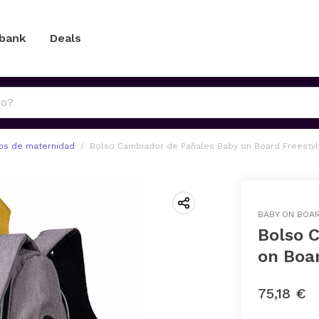
 bank
Deals
os de maternidad
Bolso Cambiador de Pañales Baby on Board Freesty
BABY ON BOA
Bolso 
on Boa
75,18 €