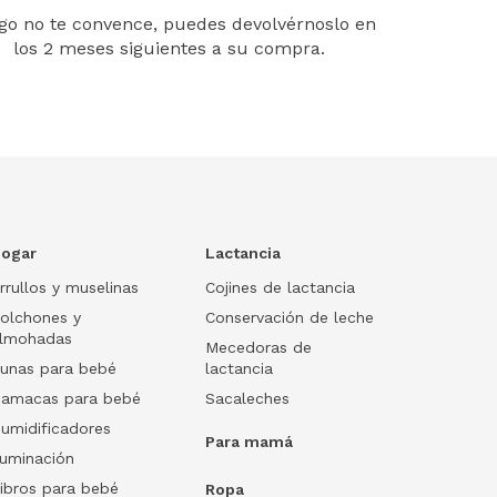
lgo no te convence, puedes devolvérnoslo en
los 2 meses siguientes a su compra.
ogar
Lactancia
rrullos y muselinas
Cojines de lactancia
olchones y
Conservación de leche
lmohadas
Mecedoras de
unas para bebé
lactancia
amacas para bebé
Sacaleches
umidificadores
Para mamá
luminación
ibros para bebé
Ropa