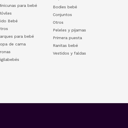
inicunas para bebé
Bodies bebé
óviles
Conjuntos
ido Bebé
Otros
tros
Peleles y pijamas
arques para bebé
Primera puesta
opa de cama
Ranitas bebé
ronas
Vestidos y faldas
igilabebés