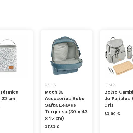
SAFTA
BÉABA
 Térmica
Mochila
Bolso Camb
 22 cm
Accesorios Bebé
de Pañales 
Safta Leaves
Gris
€
Turquesa (30 x 43
83,60 €
x 15 cm)
37,33 €