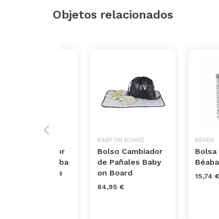
Objetos relacionados
BÉABA
BABY ON BOARD
BÉABA
Bolso Cambiador
Bolso Cambiador
Bolsa
de Pañales Béaba
de Pañales Baby
Béaba
Amsterdam Gris
on Board
15,74 
91,00 €
84,95 €