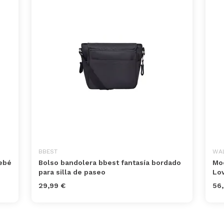
BBEST
WA
ebé
Bolso bandolera bbest fantasía bordado
Moc
para silla de paseo
Lov
29,99 €
56,