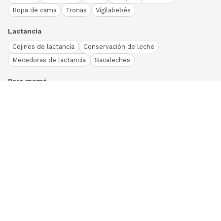
Ropa de cama
Tronas
Vigilabebés
Lactancia
Cojines de lactancia
Conservación de leche
Mecedoras de lactancia
Sacaleches
Para mamá
Ropa
Bodies bebé
Conjuntos
Otros
Peleles y pijamas
Primera puesta
Ranitas bebé
Vestidos y faldas
Download our App