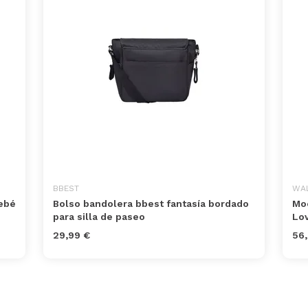
BBEST
WA
ebé
Bolso bandolera bbest fantasía bordado
Moc
para silla de paseo
Lov
29,99 €
56,