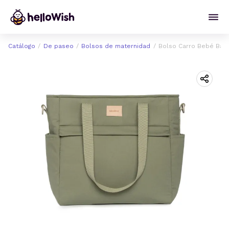
Catálogo
De paseo
Bolsos de maternidad
Bolso Carro Bebé Bab