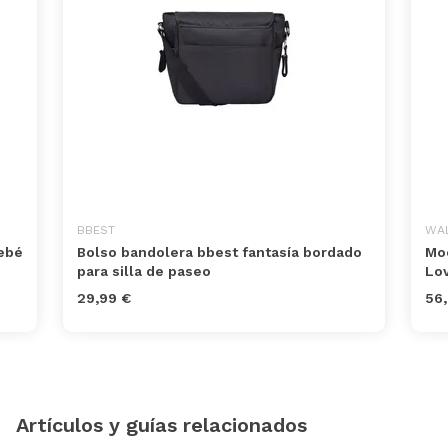
BBEST
WA
ebé
Bolso bandolera bbest fantasía bordado
Moc
para silla de paseo
Lov
29,99 €
56,
Artículos y guías relacionados