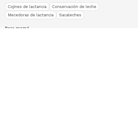
Cojines de lactancia
Conservación de leche
Mecedoras de lactancia
Sacaleches
Para mamá
Ropa
Bodies bebé
Conjuntos
Otros
Peleles y pijamas
Primera puesta
Ranitas bebé
Vestidos y faldas
Download our App