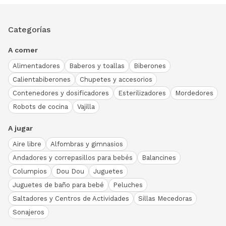
Categorías
A comer
Alimentadores
Baberos y toallas
Biberones
Calientabiberones
Chupetes y accesorios
Contenedores y dosificadores
Esterilizadores
Mordedores
Robots de cocina
Vajilla
A jugar
Aire libre
Alfombras y gimnasios
Andadores y correpasillos para bebés
Balancines
Columpios
Dou Dou
Juguetes
Juguetes de baño para bebé
Peluches
Saltadores y Centros de Actividades
Sillas Mecedoras
Sonajeros