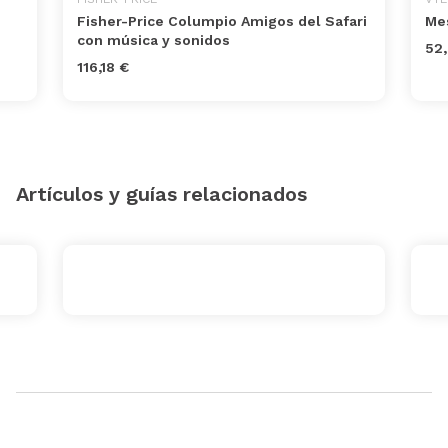
Fisher-Price Columpio Amigos del Safari
Mes
con música y sonidos
52,
116,18 €
Artículos y guías relacionados