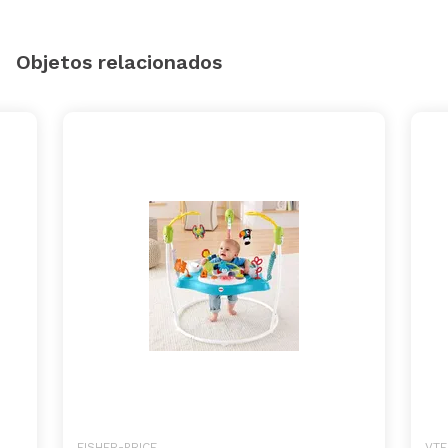
Objetos relacionados
FISHER-PRICE
VTE