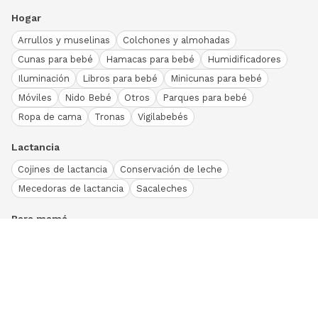
Hogar
Arrullos y muselinas
Colchones y almohadas
Cunas para bebé
Hamacas para bebé
Humidificadores
Iluminación
Libros para bebé
Minicunas para bebé
Móviles
Nido Bebé
Otros
Parques para bebé
Ropa de cama
Tronas
Vigilabebés
Lactancia
Cojines de lactancia
Conservación de leche
Mecedoras de lactancia
Sacaleches
Para mamá
Ropa
Bodies bebé
Conjuntos
Otros
Peleles y pijamas
Primera puesta
Ranitas bebé
Vestidos y faldas