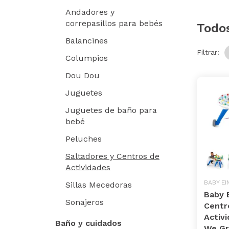
Andadores y
correpasillos para bebés
Todo
Balancines
Filtrar:
Columpios
Dou Dou
Juguetes
Juguetes de baño para
bebé
Peluches
Saltadores y Centros de
Actividades
BABY EI
Sillas Mecedoras
Baby E
Sonajeros
Centr
Activ
Baño y cuidados
We G