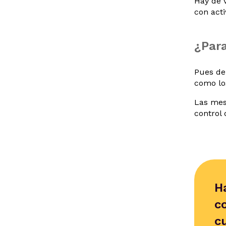
Hay de v
con acti
¿Para
Pues de
como lo
Las mes
control
H
c
c