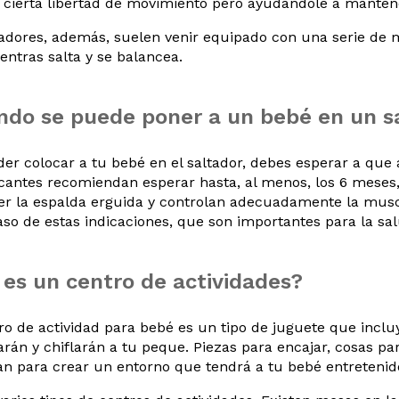
 cierta libertad de movimiento pero ayudándole a manten
tadores, además, suelen venir equipado con una serie de m
ntras salta y se balancea.
do se puede poner a un bebé en un s
der colocar a tu bebé en el saltador, debes esperar a que
icantes recomiendan esperar hasta, al menos, los 6 mese
r la espalda erguida y controlan adecuadamente la muscu
aso de estas indicaciones, que son importantes para la sa
es un centro de actividades?
ro de actividad para bebé es un tipo de juguete que inc
rán y chiflarán a tu peque. Piezas para encajar, cosas par
n para crear un entorno que tendrá a tu bebé entretenid