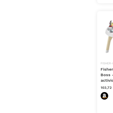
FISHER-
Fisher
Boss 
activi
103,72