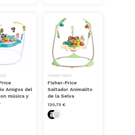
ICE
FISHER-PRICE
Price
Fisher-Price
io Amigos del
Saltador Animalito
con música y
de la Selva
s
120,75 €