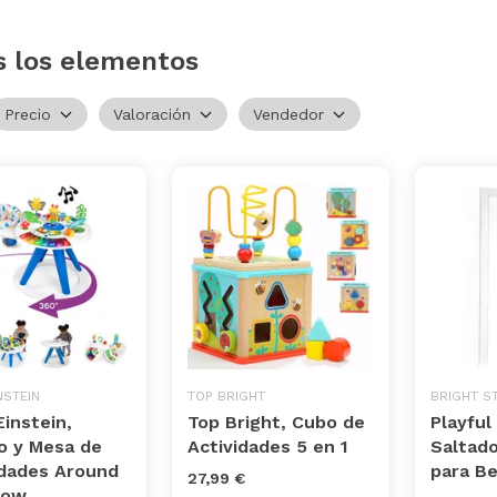
s los elementos
Precio
Valoración
Vendedor
NSTEIN
TOP BRIGHT
BRIGHT S
instein,
Top Bright, Cubo de
Playful
o y Mesa de
Actividades 5 en 1
Saltado
idades Around
para B
27,99 €
row