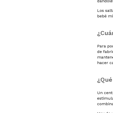
dándole
Los sal
bebé mie
¿Cuán
Para po
de fabr
mantene
hacer c
¿Qué 
Un cent
estimula
combina