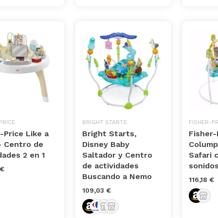
PRICE
BRIGHT STARTS
FISHER-PR
-Price Like a
Bright Starts,
Fisher-
- Centro de
Disney Baby
Colump
dades 2 en 1
Saltador y Centro
Safari 
de actividades
sonido
 €
Buscando a Nemo
116,18 €
109,03 €