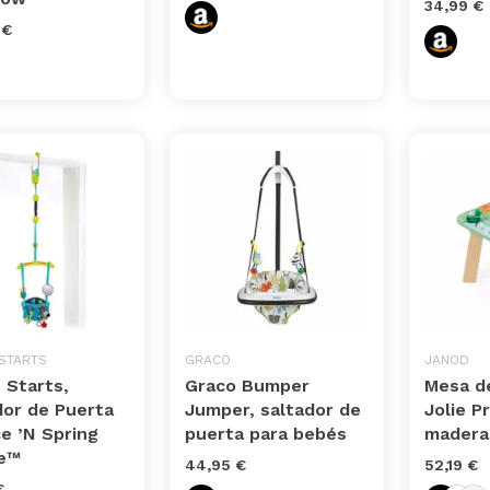
34,99 €
 €
 STARTS
GRACO
JANOD
 Starts,
Graco Bumper
Mesa de
dor de Puerta
Jumper, saltador de
Jolie Pr
e ’N Spring
puerta para bebés
madera
e™
44,95 €
52,19 €
€