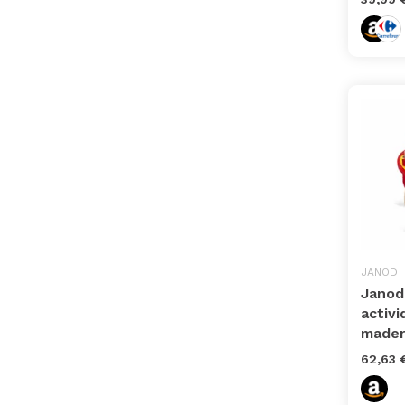
JANOD
Janod
activ
mader
62,63 