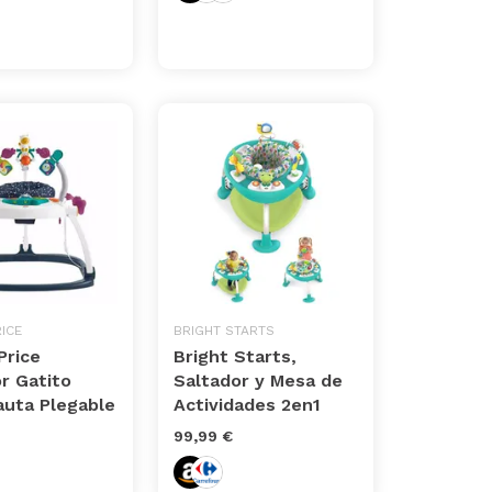
ICE
BRIGHT STARTS
Price
Bright Starts,
r Gatito
Saltador y Mesa de
auta Plegable
Actividades 2en1
99,99 €