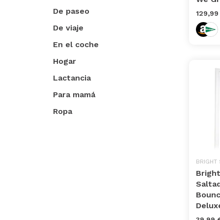
De paseo
129,99
De viaje
En el coche
Hogar
Lactancia
Para mamá
Ropa
BRIGHT
Bright
Salta
Bounc
Delux
39,99 