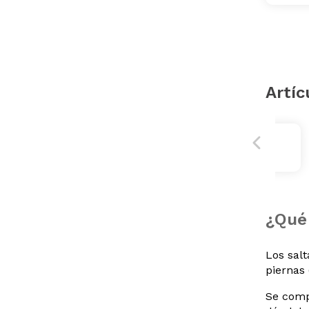
Artíc
¿Qué 
Los sal
piernas 
Se comp