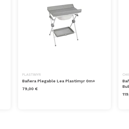
PLASTIMYR
CHI
Bañera Plegable Lea Plastimyr 0m+
Ba
Bu
79,00 €
119