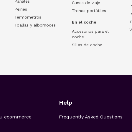
Pañales
Cunas de viaje
P
Peines
Tronas portátiles
R
Termómetros
T
En el coche
Toallas y albornoces
V
Accesorios para el
coche
Sillas de coche
Help
 tu ecommerce
Frequently Asked Questions