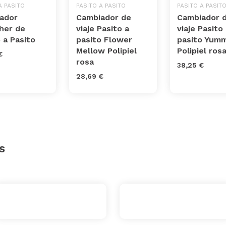
A PASITO
PASITO A PASITO
PASITO A PASIT
ador
Cambiador de
Cambiador 
her de
viaje Pasito a
viaje Pasito
 a Pasito
pasito Flower
pasito Yumm
Mellow Polipiel
Polipiel ros
€
rosa
38,25 €
28,69 €
s