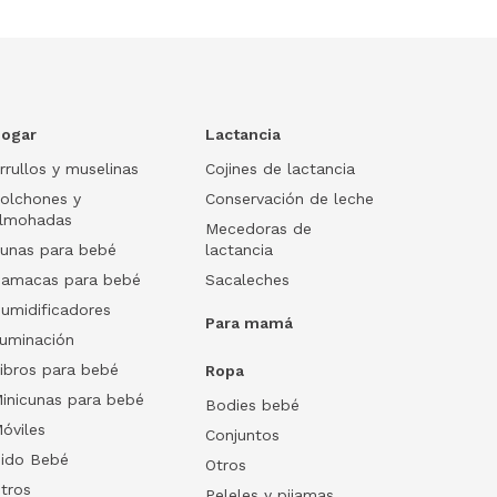
ogar
Lactancia
rrullos y muselinas
Cojines de lactancia
olchones y
Conservación de leche
lmohadas
Mecedoras de
unas para bebé
lactancia
amacas para bebé
Sacaleches
umidificadores
Para mamá
luminación
ibros para bebé
Ropa
inicunas para bebé
Bodies bebé
óviles
Conjuntos
ido Bebé
Otros
tros
Peleles y pijamas