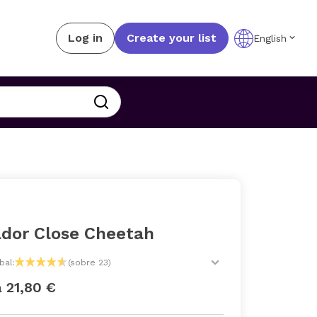
Log in
Create your list
English
dor Close Cheetah
bal:
(sobre 23)
a 21,80 €