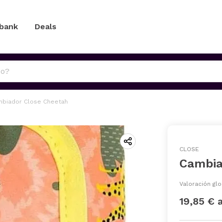
 bank
Deals
biador Close Cheetah
CLOSE
Cambia
Valoración glo
19,85 € 