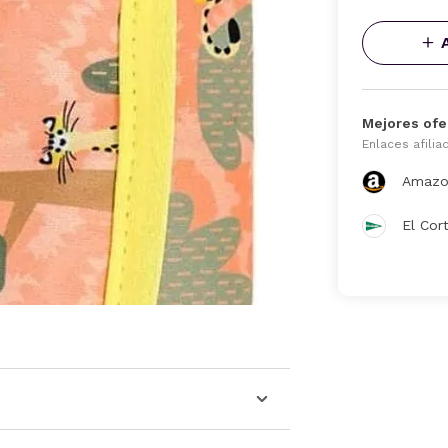
Mejores ofe
Enlaces afilia
Amazo
El Cor