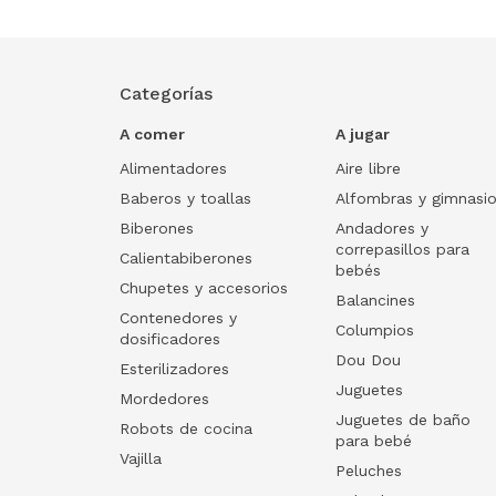
Categorías
A comer
A jugar
Alimentadores
Aire libre
Baberos y toallas
Alfombras y gimnasi
Biberones
Andadores y
correpasillos para
Calientabiberones
bebés
Chupetes y accesorios
Balancines
Contenedores y
Columpios
dosificadores
Dou Dou
Esterilizadores
Juguetes
Mordedores
Juguetes de baño
Robots de cocina
para bebé
Vajilla
Peluches