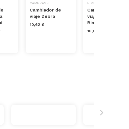
O
CAMBRASS
BIMBICASUAL
de
Cambiador de
Cambiador de
 a
viaje Zebra
viaje África de
i
Bimbidreams
10,62 €
a
10,62 €