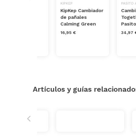
BIMBICASUAL
KIPKEP
PASITO 
Cambiador de
KipKep Cambiador
Cambi
viaje África de
de pañales
Toget
Bimbidreams
Calming Green
Pasito
10,62 €
16,95 €
34,97 
Artículos y guías relacionado