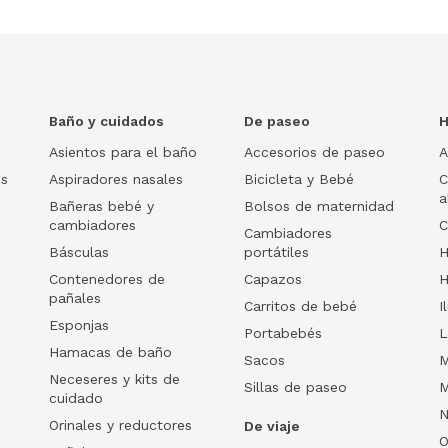
Baño y cuidados
De paseo
H
Asientos para el baño
Accesorios de paseo
A
os
Aspiradores nasales
Bicicleta y Bebé
C
a
Bañeras bebé y
Bolsos de maternidad
cambiadores
C
Cambiadores
Básculas
portátiles
H
Contenedores de
Capazos
H
pañales
Carritos de bebé
I
Esponjas
Portabebés
L
Hamacas de baño
Sacos
M
Neceseres y kits de
Sillas de paseo
M
cuidado
N
Orinales y reductores
De viaje
O