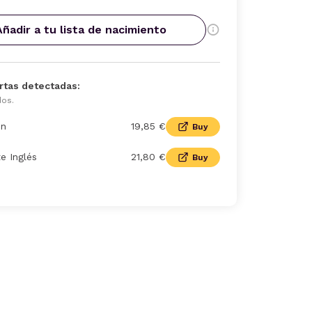
Añadir a tu lista de nacimiento
rtas detectadas:
dos.
n
19,85 €
Buy
te Inglés
21,80 €
Buy