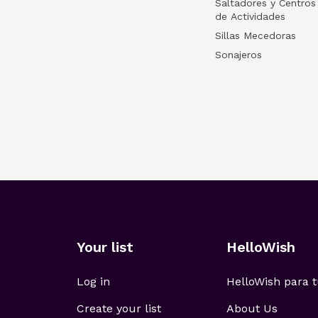
Saltadores y Centros
de Actividades
Sillas Mecedoras
Sonajeros
Your list
HelloWish
Log in
HelloWish para
Create your list
About Us