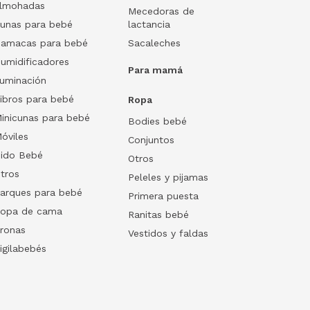
lmohadas
Mecedoras de
unas para bebé
lactancia
amacas para bebé
Sacaleches
umidificadores
Para mamá
luminación
ibros para bebé
Ropa
inicunas para bebé
Bodies bebé
óviles
Conjuntos
ido Bebé
Otros
tros
Peleles y pijamas
arques para bebé
Primera puesta
opa de cama
Ranitas bebé
ronas
Vestidos y faldas
igilabebés