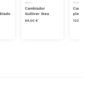
IKEA
ROBA
Cambiador
Cambiador mural
biado
Gulliver Ikea
plegable y seguro
89,00 €
122,90 €