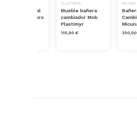
ROBA
PLASTIMYR
MICUNA
Cambiador mural
Mueble bañera
Bañer
plegable y seguro
cambiador Mob
Cambia
Plastimyr
Micun
122,90 €
115,00 €
350,00