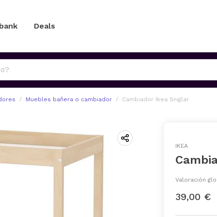
 bank
Deals
dores
Muebles bañera o cambiador
Cambiador Ikea Sniglar
IKEA
Cambia
Valoración glo
39,00 €