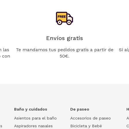
Envíos gratis
 las
Te mandamos tus pedidos gratis a partir de
Si a
o con
50€.
Baño y cuidados
De paseo
H
Asientos para el baño
Accesorios de paseo
A
os
Aspiradores nasales
Bicicleta y Bebé
C