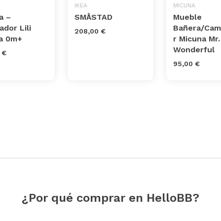
IKEA
MICUNA
a –
SMÅSTAD
Mueble
dor Lili
Bañera/Cam
208,00 €
a 0m+
r Micuna Mr.
Wonderful
 €
95,00 €
¿Por qué comprar en HelloBB?