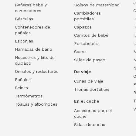
a
Bañeras bebé y
Bolsos de maternidad
cambiadores
C
Cambiadores
Básculas
portátiles
H
Contenedores de
Capazos
H
pañales
Carritos de bebé
I
Esponjas
Portabebés
L
Hamacas de baño
Sacos
M
Neceseres y kits de
Sillas de paseo
M
cuidado
N
Orinales y reductores
De viaje
O
Pañales
Cunas de viaje
P
Peines
Tronas portátiles
R
Termómetros
T
En el coche
Toallas y albornoces
V
Accesorios para el
coche
Sillas de coche