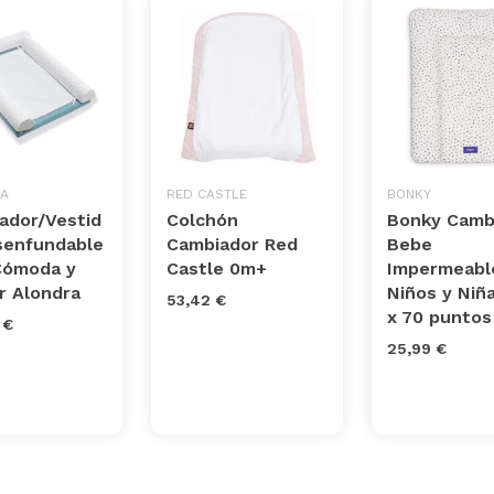
A
RED CASTLE
BONKY
ador/Vestid
Colchón
Bonky Camb
senfundable
Cambiador Red
Bebe
Cómoda y
Castle 0m+
Impermeabl
r Alondra
Niños y Niñ
53,42 €
x 70 puntos
 €
25,99 €