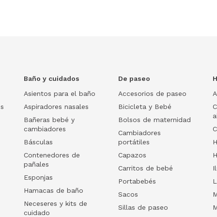
Baño y cuidados
De paseo
H
Asientos para el baño
Accesorios de paseo
A
os
Aspiradores nasales
Bicicleta y Bebé
C
a
Bañeras bebé y
Bolsos de maternidad
cambiadores
C
Cambiadores
Básculas
portátiles
H
Contenedores de
Capazos
H
pañales
Carritos de bebé
I
Esponjas
Portabebés
L
Hamacas de baño
Sacos
M
Neceseres y kits de
Sillas de paseo
M
cuidado