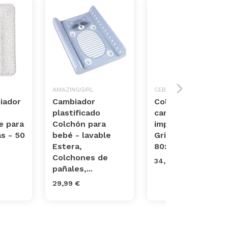
AMAZINGGIRL
CEBA BABY
iador
Cambiador
Colchón
plastificado
cambiador bebé
e para
Colchón para
impermeable -
as - 50
bebé - lavable
Gris Estrellas
Estera,
80x50 cm
Colchones de
34,90 €
pañales,...
29,99 €