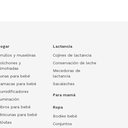
ogar
Lactancia
rrullos y muselinas
Cojines de lactancia
olchones y
Conservación de leche
lmohadas
Mecedoras de
unas para bebé
lactancia
amacas para bebé
Sacaleches
umidificadores
Para mamá
luminación
ibros para bebé
Ropa
inicunas para bebé
Bodies bebé
óviles
Conjuntos