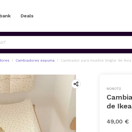
 bank
Deals
dores
Cambiadores espuma
Cambiador para mueble Sniglar de Ikea
NONOTÚ
Cambia
de Ikea
49,00 €