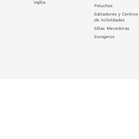
Vajilla
Peluches
Saltadores y Centros
de Actividades
Sillas Mecedoras
Sonajeros
Your list
HelloWish
Log in
HelloWish para