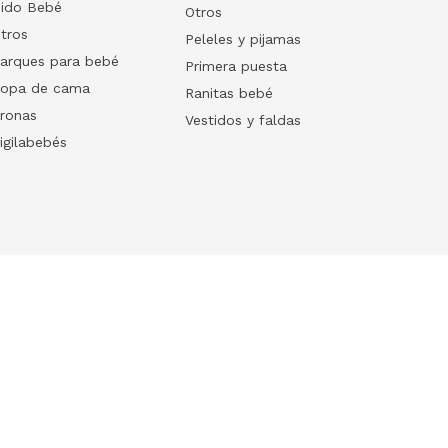
ido Bebé
Otros
tros
Peleles y pijamas
arques para bebé
Primera puesta
opa de cama
Ranitas bebé
ronas
Vestidos y faldas
igilabebés
Follow us