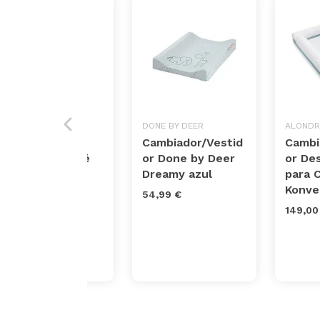
CEBA BABY
DONE BY DEER
ALONDR
Colchón
Cambiador/Vestid
Cambi
cambiador bebé
or Done by Deer
or De
impermeable -
Dreamy azul
para 
Gris Estrellas
Konve
54,99 €
80x50 cm
149,00
34,90 €