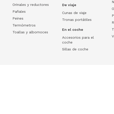
N
Orinales y reductores
De viaje
O
Pañales
Cunas de viaje
P
Peines
Tronas portátiles
R
Termómetros
T
En el coche
Toallas y albornoces
V
Accesorios para el
coche
Sillas de coche
Help
 tu ecommerce
Frequently Asked Questions