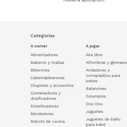
Categorías
A comer
A jugar
Alimentadores
Aire libre
Baberos y toallas
Alfombras y gimnasi
Biberones
Andadores y
correpasillos para
Calientabiberones
bebés
Chupetes y accesorios
Balancines
Contenedores y
Columpios
dosificadores
Dou Dou
Esterilizadores
Juguetes
Mordedores
Juguetes de baño
Robots de cocina
para bebé