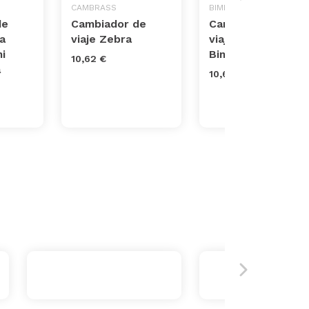
O
CAMBRASS
BIMBICASUAL
de
Cambiador de
Cambiador de
 a
viaje Zebra
viaje África de
i
Bimbidreams
10,62 €
a
10,62 €