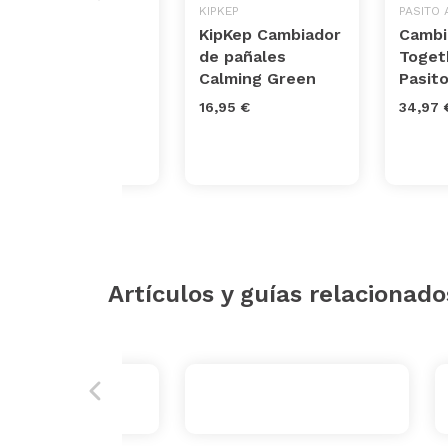
BIMBICASUAL
KIPKEP
PASITO 
Cambiador de
KipKep Cambiador
Cambi
viaje África de
de pañales
Toget
Bimbidreams
Calming Green
Pasito
10,62 €
16,95 €
34,97 
Artículos y guías relacionado