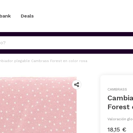
 bank
Deals
biador plegable Cambrass Forest en color rosa
CAMBRASS
Cambia
Forest 
Valoración glo
18,15 €