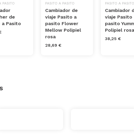
A PASITO
PASITO A PASITO
PASITO A PASIT
ador
Cambiador de
Cambiador 
her de
viaje Pasito a
viaje Pasito
 a Pasito
pasito Flower
pasito Yumm
Mellow Polipiel
Polipiel ros
€
rosa
38,25 €
28,69 €
s