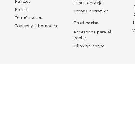
Pañales
Cunas de viaje
P
Peines
Tronas portátiles
R
Termómetros
T
En el coche
Toallas y albornoces
V
Accesorios para el
coche
Sillas de coche
Help
 tu ecommerce
Frequently Asked Questions