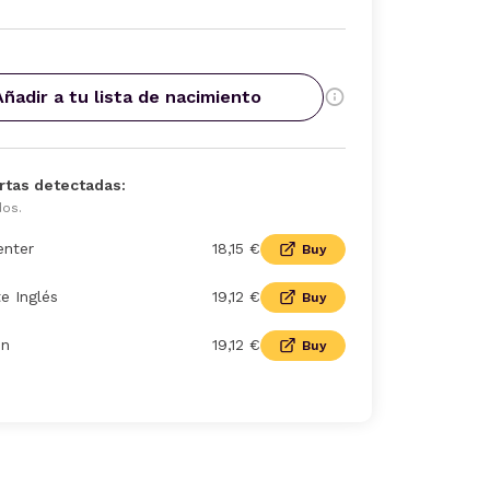
Añadir a tu lista de nacimiento
rtas detectadas:
dos.
enter
18,15 €
Buy
te Inglés
19,12 €
Buy
n
19,12 €
Buy