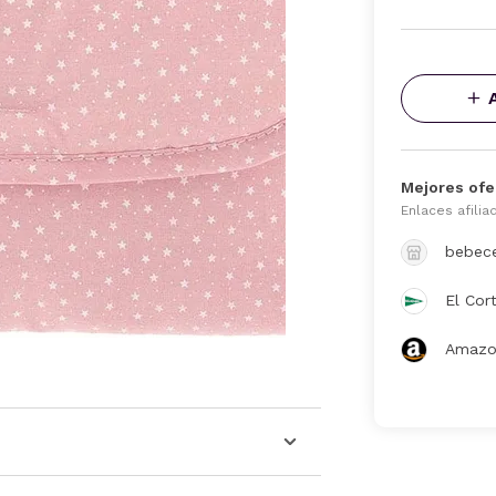
Mejores ofe
Enlaces afilia
bebec
El Cor
Amazo