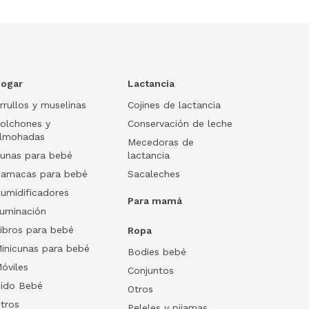
ogar
Lactancia
rrullos y muselinas
Cojines de lactancia
olchones y
Conservación de leche
lmohadas
Mecedoras de
unas para bebé
lactancia
amacas para bebé
Sacaleches
umidificadores
Para mamá
luminación
ibros para bebé
Ropa
inicunas para bebé
Bodies bebé
óviles
Conjuntos
ido Bebé
Otros
tros
Peleles y pijamas