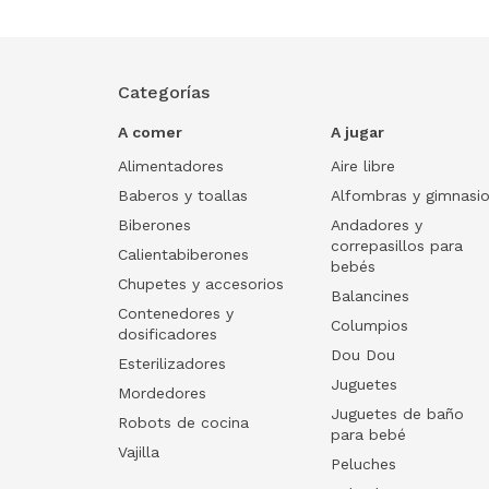
Categorías
A comer
A jugar
Alimentadores
Aire libre
Baberos y toallas
Alfombras y gimnasi
Biberones
Andadores y
correpasillos para
Calientabiberones
bebés
Chupetes y accesorios
Balancines
Contenedores y
Columpios
dosificadores
Dou Dou
Esterilizadores
Juguetes
Mordedores
Juguetes de baño
Robots de cocina
para bebé
Vajilla
Peluches