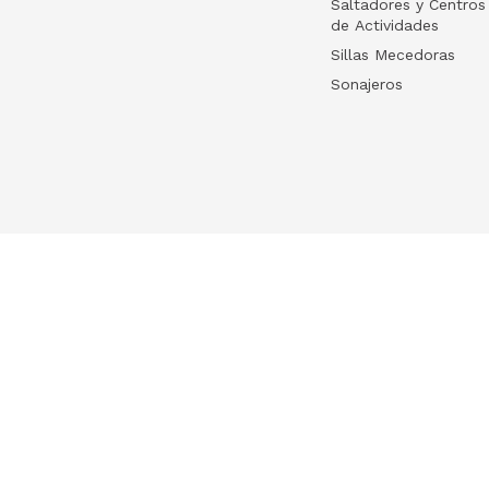
Saltadores y Centros
de Actividades
Sillas Mecedoras
Sonajeros
Your list
HelloWish
Log in
HelloWish para
Create your list
About Us