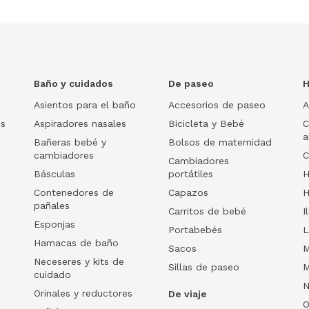
Baño y cuidados
De paseo
H
Asientos para el baño
Accesorios de paseo
A
os
Aspiradores nasales
Bicicleta y Bebé
C
a
Bañeras bebé y
Bolsos de maternidad
cambiadores
C
Cambiadores
Básculas
portátiles
H
Contenedores de
Capazos
H
pañales
Carritos de bebé
I
Esponjas
Portabebés
L
Hamacas de baño
Sacos
M
Neceseres y kits de
Sillas de paseo
M
cuidado
N
Orinales y reductores
De viaje
O