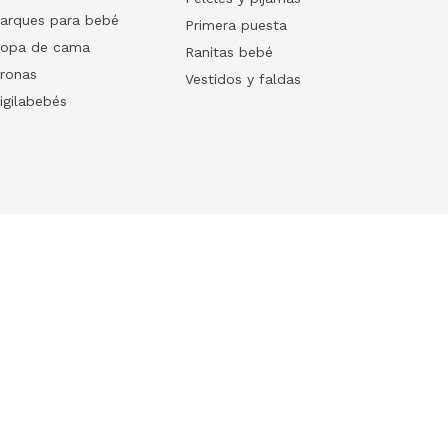
arques para bebé
Primera puesta
opa de cama
Ranitas bebé
ronas
Vestidos y faldas
igilabebés
Follow us