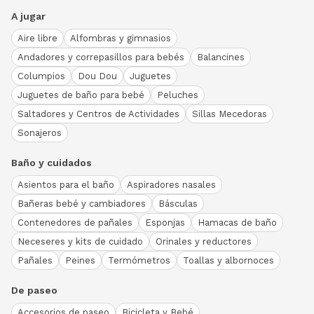
A jugar
Aire libre
Alfombras y gimnasios
Andadores y correpasillos para bebés
Balancines
Columpios
Dou Dou
Juguetes
Juguetes de baño para bebé
Peluches
Saltadores y Centros de Actividades
Sillas Mecedoras
Sonajeros
Baño y cuidados
Asientos para el baño
Aspiradores nasales
Bañeras bebé y cambiadores
Básculas
Contenedores de pañales
Esponjas
Hamacas de baño
Neceseres y kits de cuidado
Orinales y reductores
Pañales
Peines
Termómetros
Toallas y albornoces
De paseo
Accesorios de paseo
Bicicleta y Bebé