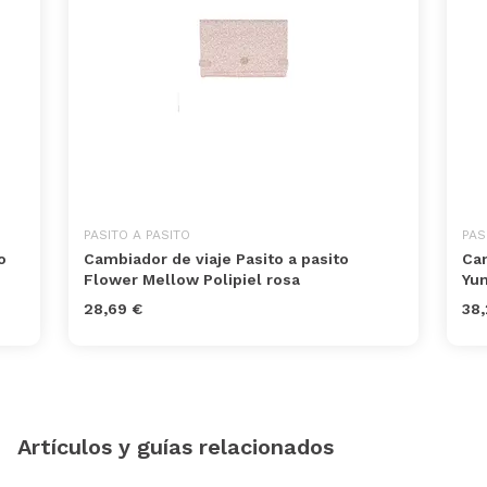
PASITO A PASITO
PAS
o
Cambiador de viaje Pasito a pasito
Cam
Flower Mellow Polipiel rosa
Yum
28,69 €
38,
Artículos y guías relacionados