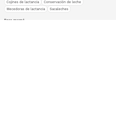
Cojines de lactancia
Conservación de leche
Mecedoras de lactancia
Sacaleches
Para mamá
Ropa
Bodies bebé
Conjuntos
Otros
Peleles y pijamas
Primera puesta
Ranitas bebé
Vestidos y faldas
Download our App