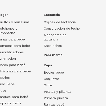
ogar
Lactancia
rrullos y muselinas
Cojines de lactancia
olchones y
Conservación de leche
lmohadas
Mecedoras de
unas para bebé
lactancia
amacas para bebé
Sacaleches
umidificadores
Para mamá
luminación
ibros para bebé
Ropa
inicunas para bebé
Bodies bebé
óviles
Conjuntos
ido Bebé
Otros
tros
Peleles y pijamas
arques para bebé
Primera puesta
opa de cama
Ranitas bebé