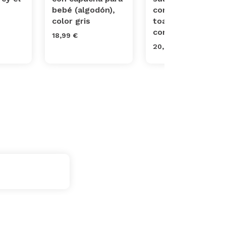
bebé (algodón),
con dibujos,
color gris
toalla de baño
con c...
18,99 €
20,99 €