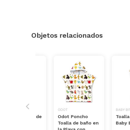
Objetos relacionados
DYDA6
ODOT
BABY BI
Pijama de bebé de
Odot Poncho
Toalla
gran calidad,
Toalla de baño en
Baby 
suave, cómodo,
la Playa con