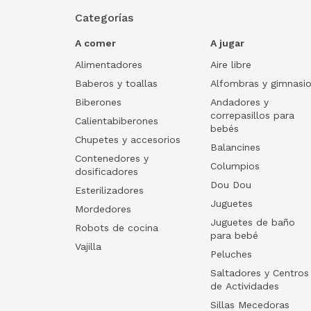
Categorías
A comer
A jugar
Alimentadores
Aire libre
Baberos y toallas
Alfombras y gimnasi
Biberones
Andadores y
correpasillos para
Calientabiberones
bebés
Chupetes y accesorios
Balancines
Contenedores y
Columpios
dosificadores
Dou Dou
Esterilizadores
Juguetes
Mordedores
Juguetes de baño
Robots de cocina
para bebé
Vajilla
Peluches
Saltadores y Centros
de Actividades
Sillas Mecedoras