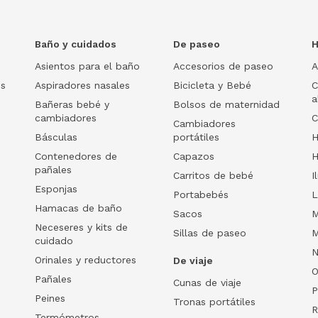
Baño y cuidados
De paseo
H
Asientos para el baño
Accesorios de paseo
A
os
Aspiradores nasales
Bicicleta y Bebé
C
a
Bañeras bebé y
Bolsos de maternidad
cambiadores
C
Cambiadores
Básculas
portátiles
H
Contenedores de
Capazos
H
pañales
Carritos de bebé
I
Esponjas
Portabebés
L
Hamacas de baño
Sacos
M
Neceseres y kits de
Sillas de paseo
M
cuidado
N
Orinales y reductores
De viaje
O
Pañales
Cunas de viaje
P
Peines
Tronas portátiles
R
Termómetros