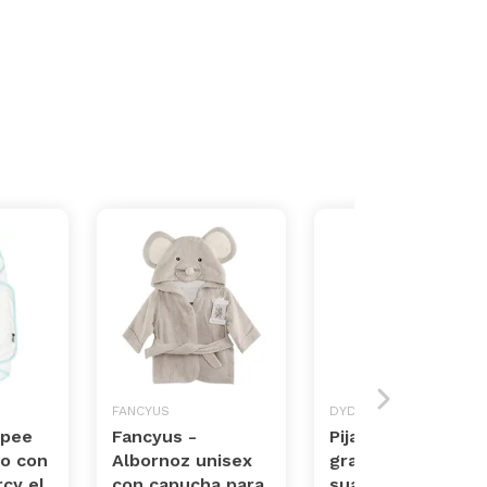
FANCYUS
DYDA6
ppee
Fancyus -
Pijama de bebé de
lo con
Albornoz unisex
gran calidad,
cy el
con capucha para
suave, cómodo,