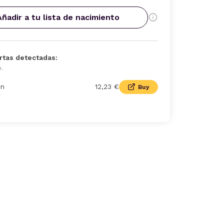
Añadir a tu lista de nacimiento
rtas detectadas:
o.
n
12,23 €
Buy