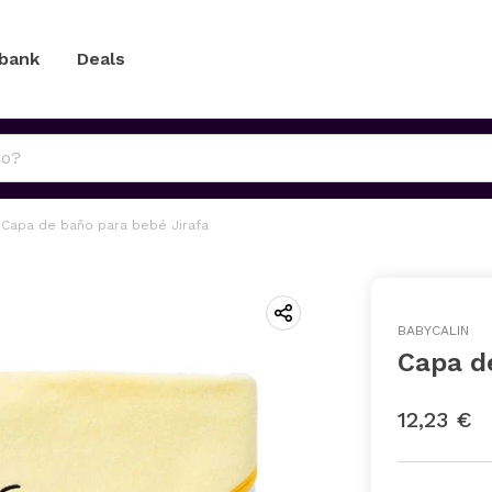
 bank
Deals
Capa de baño para bebé Jirafa
BABYCALIN
Capa d
12,23 €