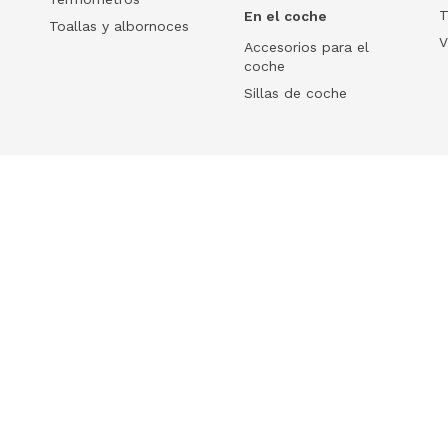
T
En el coche
Toallas y albornoces
V
Accesorios para el
coche
Sillas de coche
Help
 tu ecommerce
Frequently Asked Questions