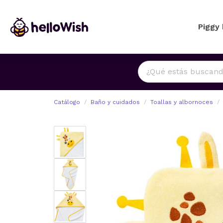
Piggy
Catálogo
Baño y cuidados
Toallas y albornoces