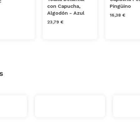
€
con Capucha,
Pingüino
Algodón - Azul
16,38 €
23,79 €
s