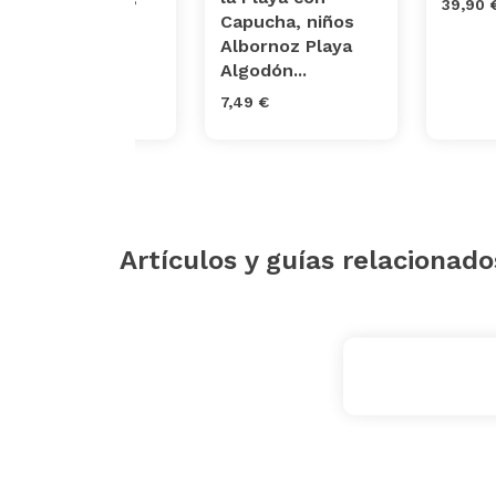
39,90 
con dibujos,
Capucha, niños
toalla de baño
Albornoz Playa
con c...
Algodón...
20,99 €
7,49 €
Artículos y guías relacionado