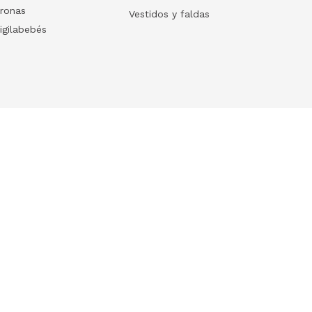
ronas
Vestidos y faldas
igilabebés
Follow us
Download our App