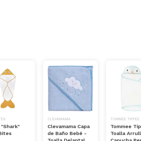
TES
CLEVAMAMA
TOMMEE TIPPEE
 "Shark"
Clevamama Capa
Tommee Ti
Bites
de Baño Bebé -
Toalla Arrul
Toalla Delantal
Capucha Per