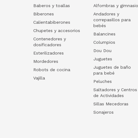
Baberos y toallas
Alfombras y gimnasi
Biberones
Andadores y
correpasillos para
Calientabiberones
bebés
Chupetes y accesorios
Balancines
Contenedores y
Columpios
dosificadores
Dou Dou
Esterilizadores
Juguetes
Mordedores
Juguetes de baño
Robots de cocina
para bebé
Vajilla
Peluches
Saltadores y Centros
de Actividades
Sillas Mecedoras
Sonajeros