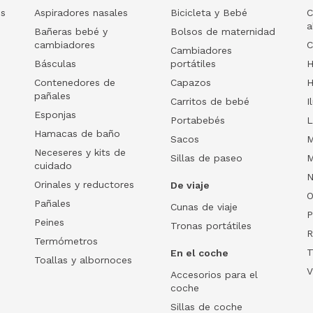
os
Aspiradores nasales
Bicicleta y Bebé
C
a
Bañeras bebé y
Bolsos de maternidad
cambiadores
C
Cambiadores
Básculas
portátiles
H
Contenedores de
Capazos
H
pañales
Carritos de bebé
I
Esponjas
Portabebés
L
Hamacas de baño
Sacos
M
Neceseres y kits de
Sillas de paseo
M
cuidado
N
Orinales y reductores
De viaje
O
Pañales
Cunas de viaje
P
Peines
Tronas portátiles
R
Termómetros
T
En el coche
Toallas y albornoces
V
Accesorios para el
coche
Sillas de coche