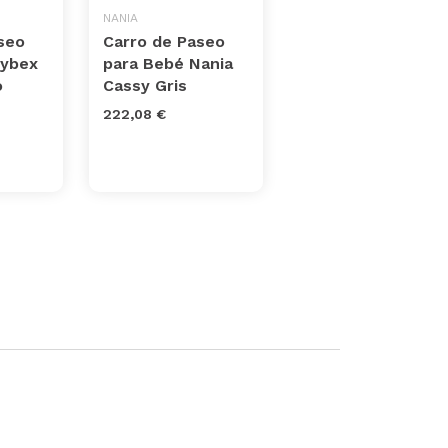
NANIA
seo
Carro de Paseo
Cybex
para Bebé Nania
o
Cassy Gris
222,08 €