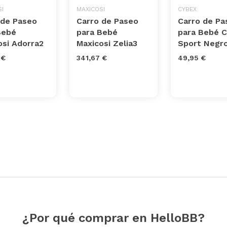
I
MAXICOSI
CYBEX
 de Paseo
Carro de Paseo
Carro de Pa
Bebé
para Bebé
para Bebé 
osi Adorra2
Maxicosi Zelia3
Sport Negr
 €
341,67 €
49,95 €
¿Por qué comprar en HelloBB?