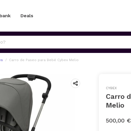
 bank
Deals
es
Carro de Paseo para Bebé Cybex Melio
CYBEX
Carro 
Melio
500,00 €