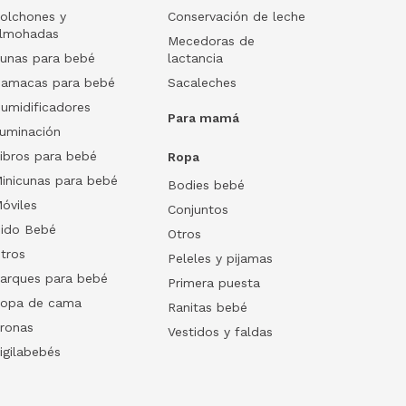
olchones y
Conservación de leche
lmohadas
Mecedoras de
unas para bebé
lactancia
amacas para bebé
Sacaleches
umidificadores
Para mamá
luminación
ibros para bebé
Ropa
inicunas para bebé
Bodies bebé
óviles
Conjuntos
ido Bebé
Otros
tros
Peleles y pijamas
arques para bebé
Primera puesta
opa de cama
Ranitas bebé
ronas
Vestidos y faldas
igilabebés