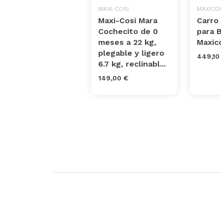
MAXI-COSI
MAXICOS
Maxi-Cosi Mara
Carro
Cochecito de 0
para 
meses a 22 kg,
Maxic
plegable y ligero
449,10
6.7 kg, reclinabl...
149,00 €