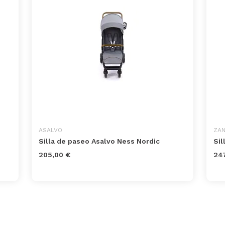
ASALVO
ZA
Silla de paseo Asalvo Ness Nordic
Sil
205,00 €
247