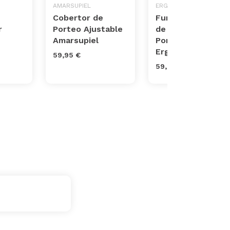
AMARSUPIEL
ERGOBABY
e
Cobertor de
Funda protectora
r
Porteo Ajustable
de lluvia para
Amarsupiel
Portabebés
Ergobaby
59,95 €
59,90 €