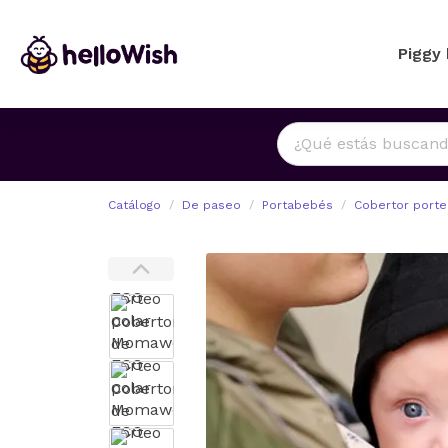
Piggy
Catálogo
De paseo
Portabebés
Cobertor port