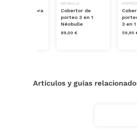
ERGOBABY
NÉOBULLE
HOPPED
Funda protectora
Cobertor de
Cober
de lluvia para
porteo 3 en 1
porte
Portabebés
Néobulle
3 en 1
Ergobaby
89,00 €
59,95 
59,90 €
Artículos y guías relacionado