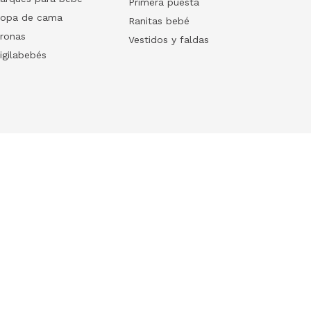
Primera puesta
opa de cama
Ranitas bebé
ronas
Vestidos y faldas
igilabebés
Follow us