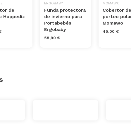
IZ
ERGOBABY
MOMAWO
tor de
Funda protectora
Cobertor d
o Hoppediz
de invierno para
porteo pola
Portabebés
Momawo
Ergobaby
€
45,00 €
59,90 €
s