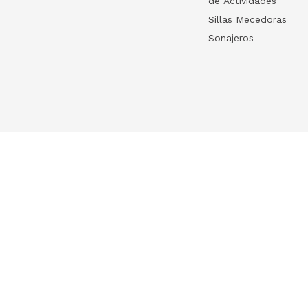
de Actividades
Sillas Mecedoras
Sonajeros
Your list
HelloWish
Log in
HelloWish para
Create your list
About Us