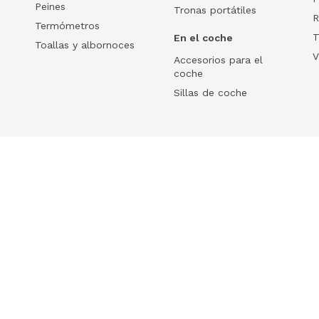
Peines
Tronas portátiles
R
Termómetros
T
En el coche
Toallas y albornoces
V
Accesorios para el
coche
Sillas de coche
Help
 tu ecommerce
Frequently Asked Questions