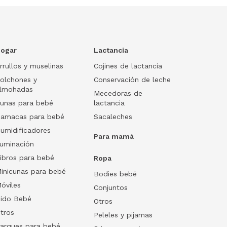
ogar
Lactancia
rrullos y muselinas
Cojines de lactancia
olchones y
Conservación de leche
lmohadas
Mecedoras de
unas para bebé
lactancia
amacas para bebé
Sacaleches
umidificadores
Para mamá
luminación
ibros para bebé
Ropa
inicunas para bebé
Bodies bebé
óviles
Conjuntos
ido Bebé
Otros
tros
Peleles y pijamas
arques para bebé