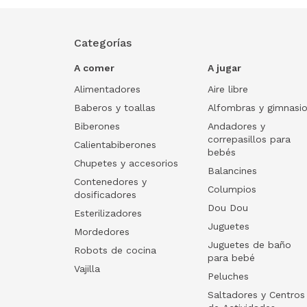
Categorías
A comer
A jugar
Alimentadores
Aire libre
Baberos y toallas
Alfombras y gimnasi
Biberones
Andadores y
correpasillos para
Calientabiberones
bebés
Chupetes y accesorios
Balancines
Contenedores y
Columpios
dosificadores
Dou Dou
Esterilizadores
Juguetes
Mordedores
Juguetes de baño
Robots de cocina
para bebé
Vajilla
Peluches
Saltadores y Centros