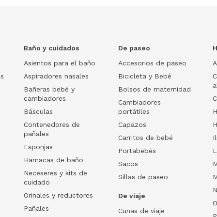
Baño y cuidados
De paseo
H
Asientos para el baño
Accesorios de paseo
A
os
Aspiradores nasales
Bicicleta y Bebé
C
a
Bañeras bebé y
Bolsos de maternidad
cambiadores
C
Cambiadores
Básculas
portátiles
H
Contenedores de
Capazos
H
pañales
Carritos de bebé
I
Esponjas
Portabebés
L
Hamacas de baño
Sacos
M
Neceseres y kits de
Sillas de paseo
M
cuidado
N
Orinales y reductores
De viaje
O
Pañales
Cunas de viaje
P