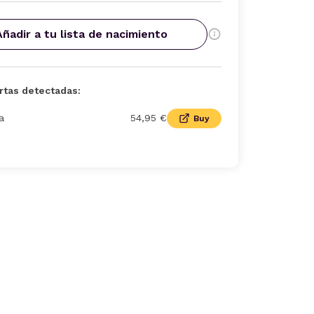
Añadir a tu lista de nacimiento
rtas detectadas:
a
54,95 €
Buy