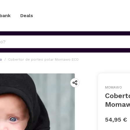
 bank
Deals
eo
Cobertor de porteo polar Momawo ECO
MOMAWO
Coberto
Momaw
54,95 €