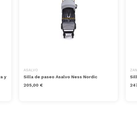
ASALVO
ZA
a y
Silla de paseo Asalvo Ness Nordic
Sil
205,00 €
247