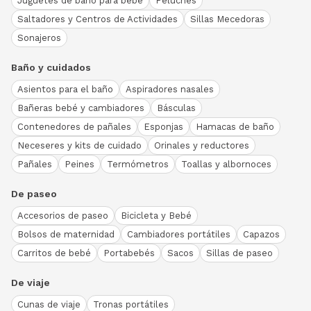
Juguetes de baño para bebé
Peluches
Saltadores y Centros de Actividades
Sillas Mecedoras
Sonajeros
Baño y cuidados
Asientos para el baño
Aspiradores nasales
Bañeras bebé y cambiadores
Básculas
Contenedores de pañales
Esponjas
Hamacas de baño
Neceseres y kits de cuidado
Orinales y reductores
Pañales
Peines
Termómetros
Toallas y albornoces
De paseo
Accesorios de paseo
Bicicleta y Bebé
Bolsos de maternidad
Cambiadores portátiles
Capazos
Carritos de bebé
Portabebés
Sacos
Sillas de paseo
De viaje
Cunas de viaje
Tronas portátiles