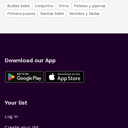
Bodies bebé
Conjuntos
Otros
Peleles y pijamas
Primera puesta
Ranitas bebé
Vestidos y faldas
Download our App
Your list
Log in
Create your list