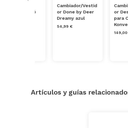
Colchón
Cambiador/Vestid
Cambi
cambiador bebé
or Done by Deer
or De
impermeable -
Dreamy azul
para 
Gris Estrellas
Konve
54,99 €
80x50 cm
149,00
34,90 €
Artículos y guías relacionado