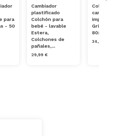
iador
Cambiador
Colchón
plastificado
cambiador bebé
e para
Colchón para
impermeable -
as - 50
bebé - lavable
Gris Estrellas
Estera,
80x50 cm
Colchones de
34,90 €
pañales,...
29,99 €