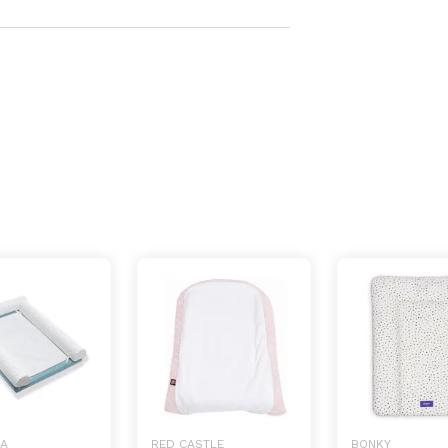
A
RED CASTLE
BONKY