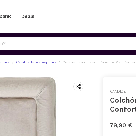
 bank
Deals
dores
Cambiadores espuma
Colchón cambiador Candide Mat Confor
CANDIDE
Colchó
Confor
79,90 €