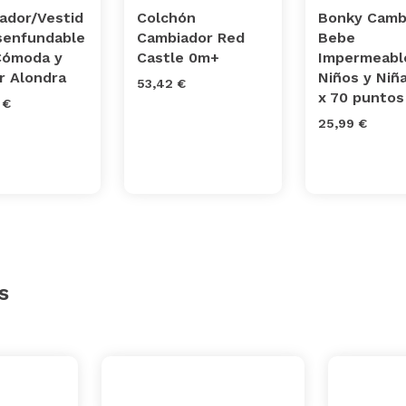
ador/Vestid
Colchón
Bonky Camb
senfundable
Cambiador Red
Bebe
Cómoda y
Castle 0m+
Impermeabl
r Alondra
Niños y Niñ
53,42 €
x 70 puntos
 €
25,99 €
s