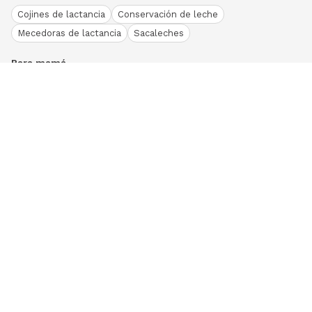
Cojines de lactancia
Conservación de leche
Mecedoras de lactancia
Sacaleches
Para mamá
Ropa
Bodies bebé
Conjuntos
Otros
Peleles y pijamas
Primera puesta
Ranitas bebé
Vestidos y faldas
Download our App