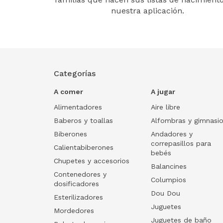
nuestra aplicación.
Categorías
A comer
A jugar
Alimentadores
Aire libre
Baberos y toallas
Alfombras y gimnasi
Biberones
Andadores y
correpasillos para
Calientabiberones
bebés
Chupetes y accesorios
Balancines
Contenedores y
Columpios
dosificadores
Dou Dou
Esterilizadores
Juguetes
Mordedores
Juguetes de baño