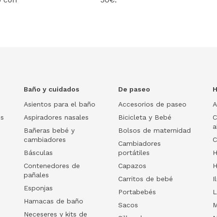
Baño y cuidados
De paseo
H
Asientos para el baño
Accesorios de paseo
A
os
Aspiradores nasales
Bicicleta y Bebé
C
a
Bañeras bebé y
Bolsos de maternidad
cambiadores
C
Cambiadores
Básculas
portátiles
H
Contenedores de
Capazos
H
pañales
Carritos de bebé
I
Esponjas
Portabebés
L
Hamacas de baño
Sacos
M
Neceseres y kits de