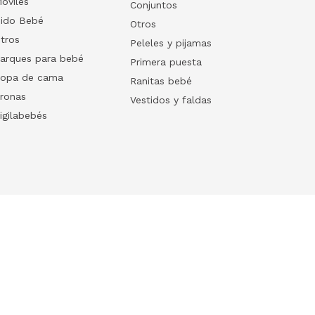
óviles
Conjuntos
ido Bebé
Otros
tros
Peleles y pijamas
arques para bebé
Primera puesta
opa de cama
Ranitas bebé
ronas
Vestidos y faldas
igilabebés
Follow us