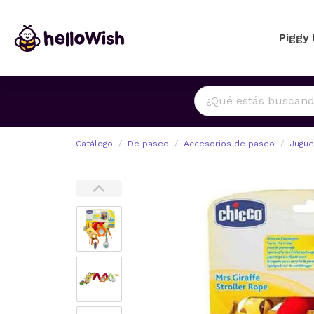
Piggy
Catálogo
De paseo
Accesorios de paseo
Jugue