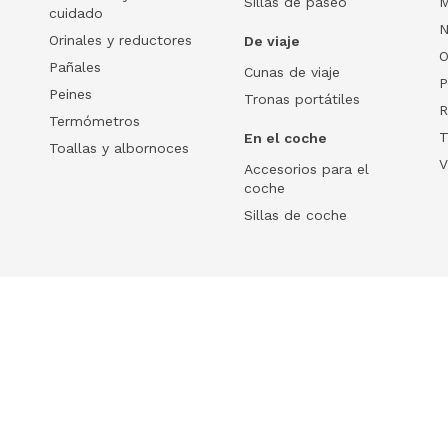
Sillas de paseo
M
cuidado
N
Orinales y reductores
De viaje
O
Pañales
Cunas de viaje
P
Peines
Tronas portátiles
R
Termómetros
T
En el coche
Toallas y albornoces
V
Accesorios para el
coche
Sillas de coche
Help