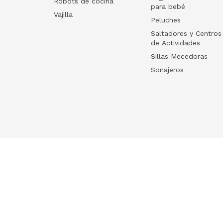
Robots de cocina
para bebé
Vajilla
Peluches
Saltadores y Centros
de Actividades
Sillas Mecedoras
Sonajeros
Your list
HelloWish