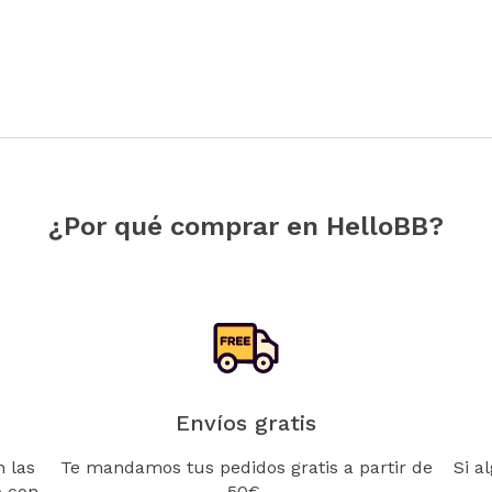
¿Por qué comprar en HelloBB?
Envíos gratis
 las
Te mandamos tus pedidos gratis a partir de
Si a
o con
50€.