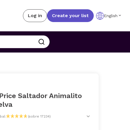
Log in
Create your list
English
Price Saltador Animalito
elva
bal:
(sobre 17234)