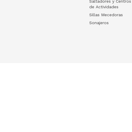
Saltadores y Centros
de Actividades
Sillas Mecedoras
Sonajeros
Your list
HelloWish
Log in
HelloWish para
Create your list
About Us