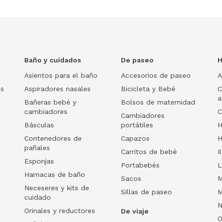
Baño y cuidados
De paseo
H
Asientos para el baño
Accesorios de paseo
A
os
Aspiradores nasales
Bicicleta y Bebé
C
a
Bañeras bebé y
Bolsos de maternidad
cambiadores
C
Cambiadores
Básculas
portátiles
H
Contenedores de
Capazos
H
pañales
Carritos de bebé
I
Esponjas
Portabebés
L
Hamacas de baño
Sacos
M
Neceseres y kits de
Sillas de paseo
M
cuidado
N
Orinales y reductores
De viaje
O