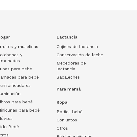
ogar
Lactancia
rrullos y muselinas
Cojines de lactancia
olchones y
Conservación de leche
lmohadas
Mecedoras de
unas para bebé
lactancia
amacas para bebé
Sacaleches
umidificadores
Para mamá
luminación
ibros para bebé
Ropa
inicunas para bebé
Bodies bebé
óviles
Conjuntos
ido Bebé
Otros
tros
Peleles y pijamas