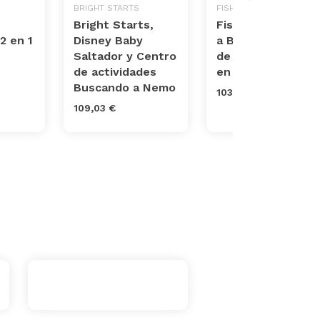
BRIGHT STARTS
FISHER-PRICE
Bright Starts,
Fisher-Price Like
2 en 1
Disney Baby
a Boss - Centro
Saltador y Centro
de actividades 2
de actividades
en 1
Buscando a Nemo
103,72 €
109,03 €