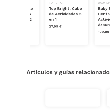
FISHER-PRICE
TOP BRIGHT
BABY EI
Fisher-Price Like
Top Bright, Cubo
Baby E
a Boss - Centro
de Actividades 5
Centr
de actividades 2
en 1
Activ
en 1
Aroun
27,99 €
103,72 €
129,99
Artículos y guías relacionado