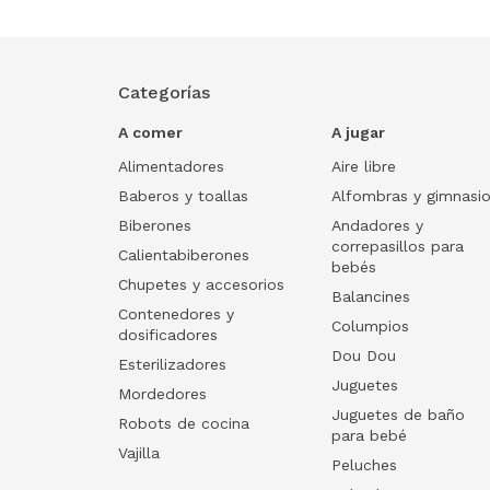
Categorías
A comer
A jugar
Alimentadores
Aire libre
Baberos y toallas
Alfombras y gimnasi
Biberones
Andadores y
correpasillos para
Calientabiberones
bebés
Chupetes y accesorios
Balancines
Contenedores y
Columpios
dosificadores
Dou Dou
Esterilizadores
Juguetes
Mordedores
Juguetes de baño
Robots de cocina
para bebé
Vajilla
Peluches