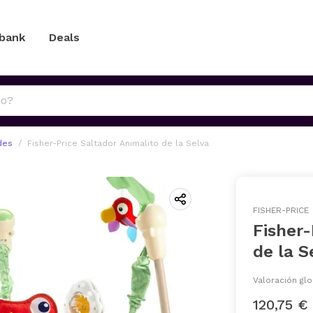
 bank
Deals
des
Fisher-Price Saltador Animalito de la Selva
FISHER-PRICE
Fisher-
de la S
Valoración glo
120,75 €