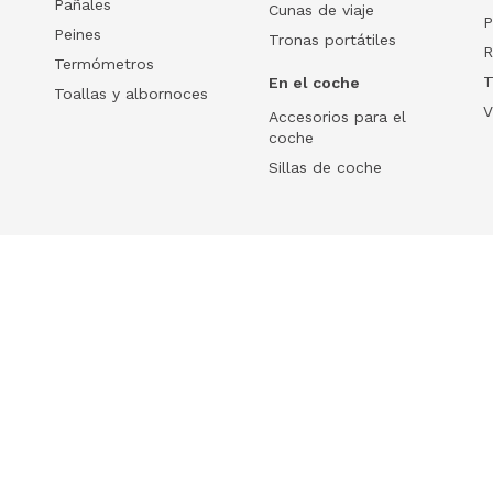
Pañales
Cunas de viaje
P
Peines
Tronas portátiles
R
Termómetros
T
En el coche
Toallas y albornoces
V
Accesorios para el
coche
Sillas de coche
Help
 tu ecommerce
Frequently Asked Questions