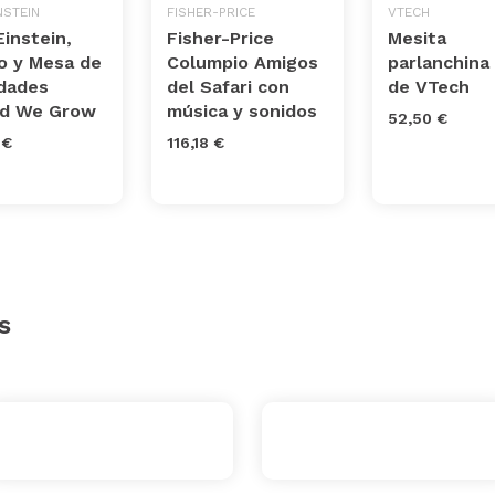
NSTEIN
FISHER-PRICE
VTECH
instein,
Fisher-Price
Mesita
o y Mesa de
Columpio Amigos
parlanchina 
idades
del Safari con
de VTech
d We Grow
música y sonidos
52,50 €
 €
116,18 €
s