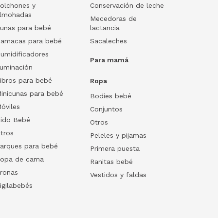
olchones y
Conservación de leche
lmohadas
Mecedoras de
unas para bebé
lactancia
amacas para bebé
Sacaleches
umidificadores
Para mamá
luminación
ibros para bebé
Ropa
inicunas para bebé
Bodies bebé
óviles
Conjuntos
ido Bebé
Otros
tros
Peleles y pijamas
arques para bebé
Primera puesta
opa de cama
Ranitas bebé
ronas
Vestidos y faldas
igilabebés