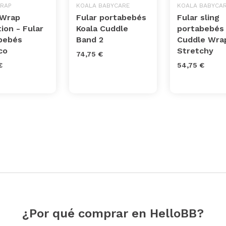
RAP
KOALA BABYCARE
KOALA BABYCA
 Wrap
Fular portabebés
Fular sling
ion - Fular
Koala Cuddle
portabebés 
bebés
Band 2
Cuddle Wra
co
Stretchy
74,75 €
€
54,75 €
¿Por qué comprar en HelloBB?