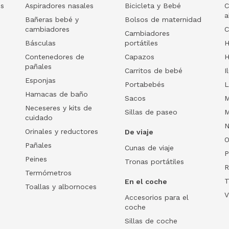
os
Aspiradores nasales
Bicicleta y Bebé
C
a
Bañeras bebé y
Bolsos de maternidad
cambiadores
C
Cambiadores
Básculas
portátiles
H
Contenedores de
Capazos
H
pañales
Carritos de bebé
I
Esponjas
Portabebés
L
Hamacas de baño
Sacos
M
Neceseres y kits de
Sillas de paseo
M
cuidado
N
Orinales y reductores
De viaje
O
Pañales
Cunas de viaje
P
Peines
Tronas portátiles
R
Termómetros
T
En el coche
Toallas y albornoces
V
Accesorios para el
coche
Sillas de coche