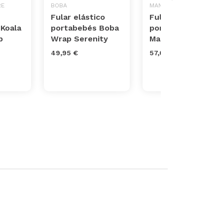
RE
BOBA
MANDUCA
Fular elástico
Fular elástico
Koala
portabebés Boba
portabebés
p
Wrap Serenity
Manduca
49,95 €
57,05 €