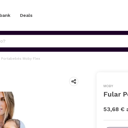
 bank
Deals
r Portabebés Moby Flex
MOBY
Fular 
53,68 € 