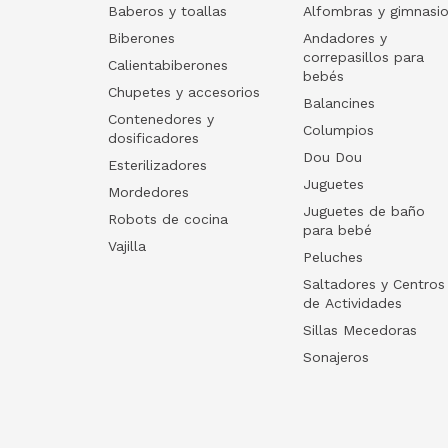
Baberos y toallas
Alfombras y gimnasi
Biberones
Andadores y
correpasillos para
Calientabiberones
bebés
Chupetes y accesorios
Balancines
Contenedores y
Columpios
dosificadores
Dou Dou
Esterilizadores
Juguetes
Mordedores
Juguetes de baño
Robots de cocina
para bebé
Vajilla
Peluches
Saltadores y Centros
de Actividades
Sillas Mecedoras
Sonajeros