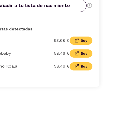
Añadir a tu lista de nacimiento
rtas detectadas:
53,68 €
Buy
ababy
58,46 €
Buy
imo Koala
58,46 €
Buy