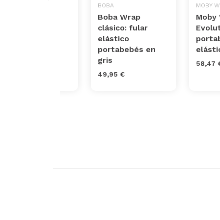
MANDUCA
BOBA
MOBY W
Fular elástico
Boba Wrap
Moby
portabebés
clásico: fular
Evolut
Manduca
elástico
porta
portabebés en
elásti
57,05 €
gris
58,47 
49,95 €