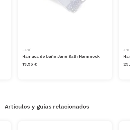
JANÉ
AN
Hamaca de baño Jané Bath Hammock
Ha
19,95 €
25,
Artículos y guías relacionados