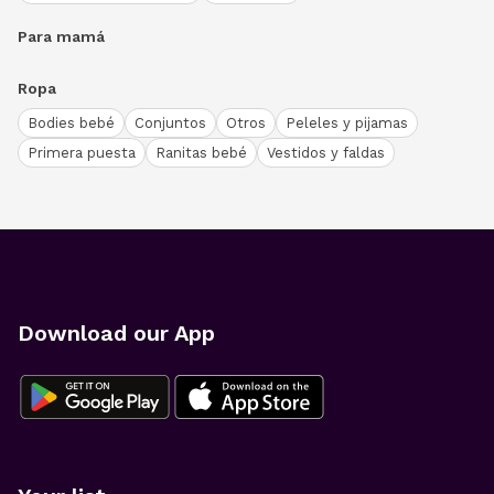
Para mamá
Ropa
Bodies bebé
Conjuntos
Otros
Peleles y pijamas
Primera puesta
Ranitas bebé
Vestidos y faldas
Download our App