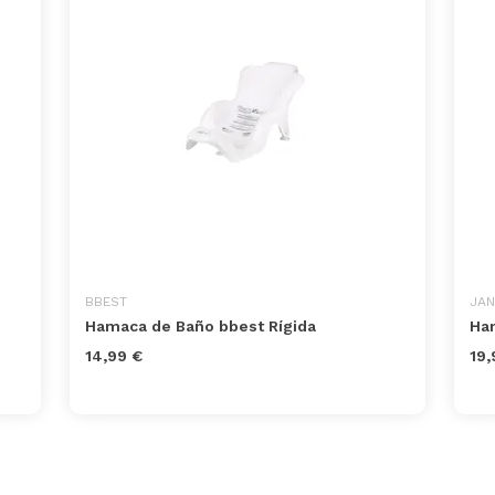
BBEST
JAN
Hamaca de Baño bbest Rígida
Ha
14,99 €
19,