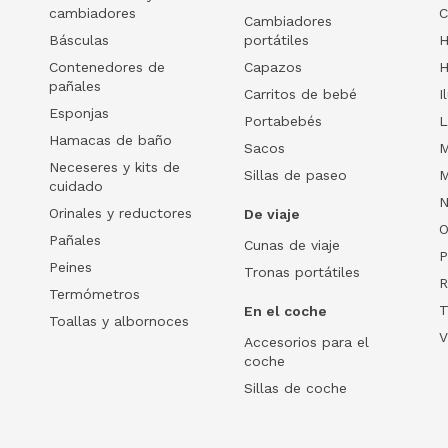
cambiadores
C
Cambiadores
Básculas
portátiles
H
Contenedores de
Capazos
H
pañales
Carritos de bebé
I
Esponjas
Portabebés
L
Hamacas de baño
Sacos
M
Neceseres y kits de
Sillas de paseo
M
cuidado
N
Orinales y reductores
De viaje
O
Pañales
Cunas de viaje
P
Peines
Tronas portátiles
R
Termómetros
T
En el coche
Toallas y albornoces
V
Accesorios para el
coche
Sillas de coche