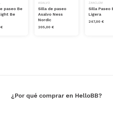
L
ASALVO
ZANCLEM
de paseo Be
Silla de paseo
Silla Paseo
Light Be
Asalvo Ness
Ligera
Nordic
247,00 €
 €
205,00 €
¿Por qué comprar en HelloBB?