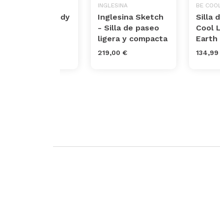
CHICCO
INGLESINA
BE COO
Silla Paseo Goody
Inglesina Sketch
Silla 
Cool
- Silla de paseo
Cool 
ligera y compacta
Earth
199,00 €
219,00 €
134,99