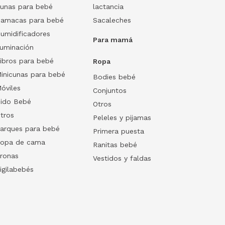
unas para bebé
lactancia
amacas para bebé
Sacaleches
umidificadores
Para mamá
luminación
ibros para bebé
Ropa
inicunas para bebé
Bodies bebé
óviles
Conjuntos
ido Bebé
Otros
tros
Peleles y pijamas
arques para bebé
Primera puesta
opa de cama
Ranitas bebé
ronas
Vestidos y faldas
igilabebés