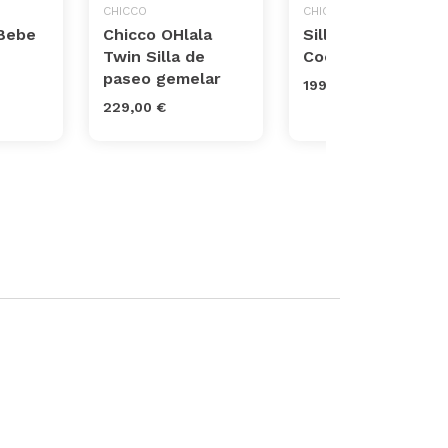
CHICCO
CHICCO
 Bebe
Chicco OHlala
Silla Paseo Goody
Twin Silla de
Cool
paseo gemelar
199,00 €
229,00 €