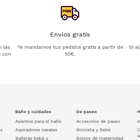
Envíos gratis
 las
Te mandamos tus pedidos gratis a partir de
Si a
o con
50€.
Baño y cuidados
De paseo
H
Asientos para el baño
Accesorios de paseo
A
os
Aspiradores nasales
Bicicleta y Bebé
C
a
Bañeras bebé y
Bolsos de maternidad