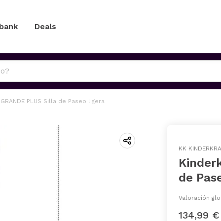
 bank
Deals
 GRANDE PLUS Silla de Paseo ligera
KK KINDERKR
Kinder
de Pase
Valoración glo
134,99 €