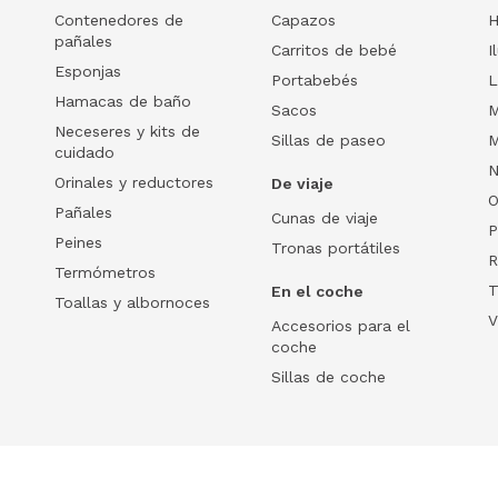
Contenedores de
Capazos
H
pañales
Carritos de bebé
I
Esponjas
Portabebés
L
Hamacas de baño
Sacos
M
Neceseres y kits de
Sillas de paseo
M
cuidado
N
Orinales y reductores
De viaje
O
Pañales
Cunas de viaje
P
Peines
Tronas portátiles
R
Termómetros
T
En el coche
Toallas y albornoces
V
Accesorios para el
coche
Sillas de coche