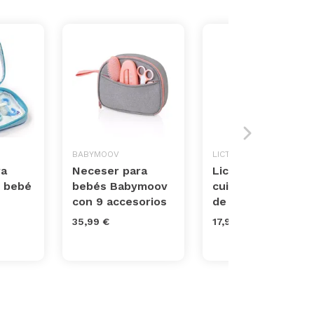
BABYMOOV
LICTIN
ra
Neceser para
Lictin set para
e bebé
bebés Babymoov
cuidado del bebé
con 9 accesorios
de 15 piezas
35,99 €
17,99 €