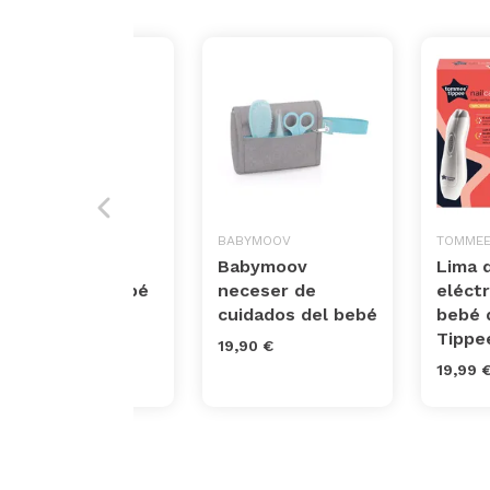
LICTIN
BABYMOOV
TOMMEE
Lictin set para
Babymoov
Lima 
cuidado del bebé
neceser de
eléctr
de 15 piezas
cuidados del bebé
bebé 
Tippe
17,99 €
19,90 €
19,99 