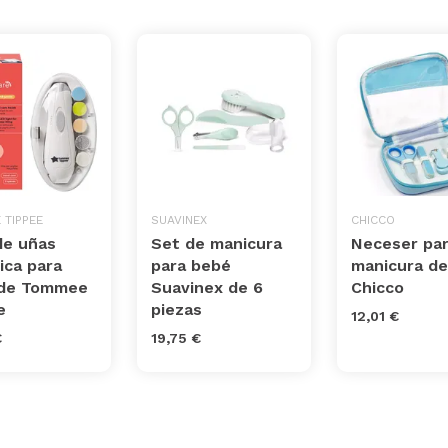
 TIPPEE
SUAVINEX
CHICCO
de uñas
Set de manicura
Neceser pa
ica para
para bebé
manicura d
de Tommee
Suavinex de 6
Chicco
e
piezas
12,01 €
€
19,75 €