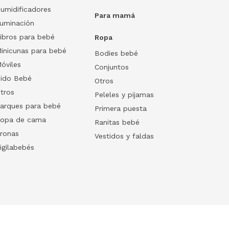
umidificadores
Para mamá
luminación
ibros para bebé
Ropa
inicunas para bebé
Bodies bebé
óviles
Conjuntos
ido Bebé
Otros
tros
Peleles y pijamas
arques para bebé
Primera puesta
opa de cama
Ranitas bebé
ronas
Vestidos y faldas
igilabebés