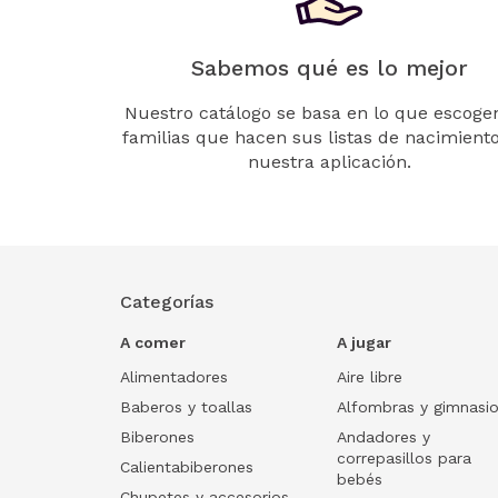
Sabemos qué es lo mejor
Nuestro catálogo se basa en lo que escogen
familias que hacen sus listas de nacimient
nuestra aplicación.
Categorías
A comer
A jugar
Alimentadores
Aire libre
Baberos y toallas
Alfombras y gimnasi
Biberones
Andadores y
correpasillos para
Calientabiberones
bebés
Chupetes y accesorios