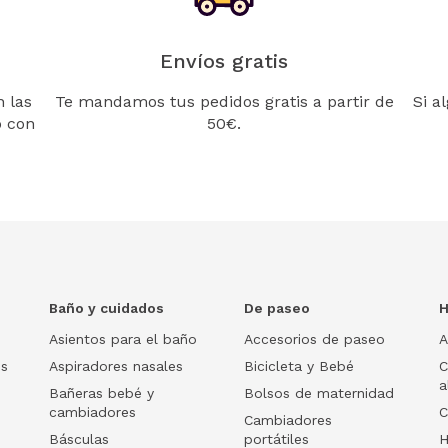
Envíos gratis
 las
Te mandamos tus pedidos gratis a partir de
Si a
o con
50€.
Baño y cuidados
De paseo
H
Asientos para el baño
Accesorios de paseo
A
os
Aspiradores nasales
Bicicleta y Bebé
C
a
Bañeras bebé y
Bolsos de maternidad
cambiadores
C
Cambiadores
Básculas
portátiles
H