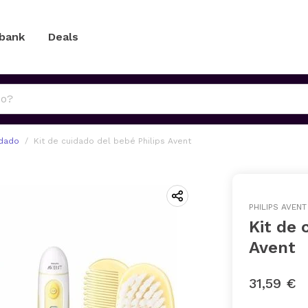
 bank
Deals
idado
Kit de cuidado del bebé Philips Avent
PHILIPS AVENT
Kit de 
Avent
31,59 €