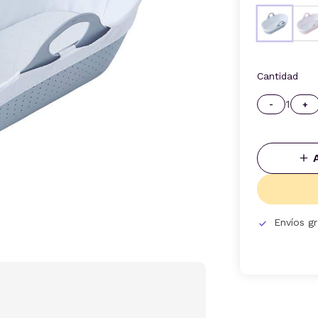
Cantidad
1
-
+
Envíos g