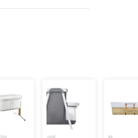
ÖRN
JANÉ
BE