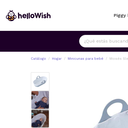
Piggy
Catálogo
Hogar
Minicunas para bebé
Moisés Sl