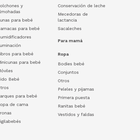
olchones y
Conservación de leche
lmohadas
Mecedoras de
unas para bebé
lactancia
amacas para bebé
Sacaleches
umidificadores
Para mamá
luminación
ibros para bebé
Ropa
inicunas para bebé
Bodies bebé
óviles
Conjuntos
ido Bebé
Otros
tros
Peleles y pijamas
arques para bebé
Primera puesta
opa de cama
Ranitas bebé
ronas
Vestidos y faldas
igilabebés