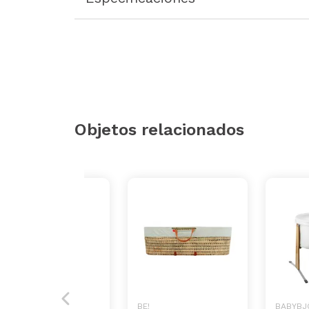
Objetos relacionados
BE
BE!
BABYBJ