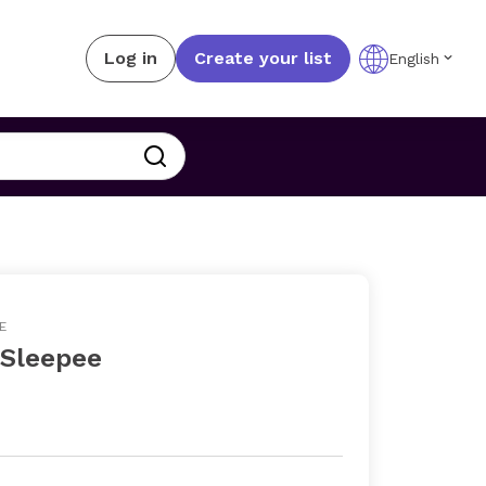
Log in
Create your list
English
E
 Sleepee