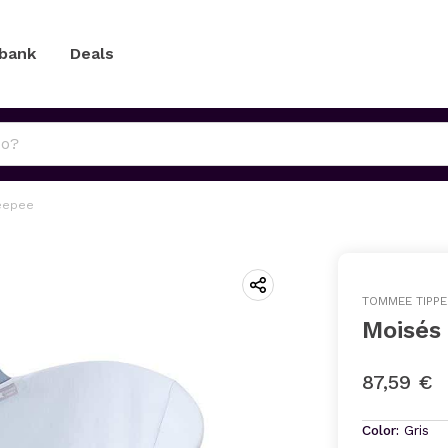
 bank
Deals
eepee
TOMMEE TIPPE
Moisés
87,59 €
Color:
Gris