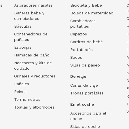
os
Aspiradores nasales
Bicicleta y Bebé
C
a
Bañeras bebé y
Bolsos de maternidad
cambiadores
C
Cambiadores
Básculas
portátiles
H
Contenedores de
Capazos
H
pañales
Carritos de bebé
I
Esponjas
Portabebés
L
Hamacas de baño
Sacos
M
Neceseres y kits de
Sillas de paseo
M
cuidado
N
Orinales y reductores
De viaje
O
Pañales
Cunas de viaje
P
Peines
Tronas portátiles
R
Termómetros
T
En el coche
Toallas y albornoces
V
Accesorios para el
coche
Sillas de coche