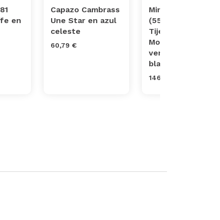
81
Capazo Cambrass
Minicuna
ffe en
Une Star en azul
(55x87x74 cm)
celeste
Tijera Madera Be
Moon en color
60,79 €
verde con patas
blancas
146,08 €