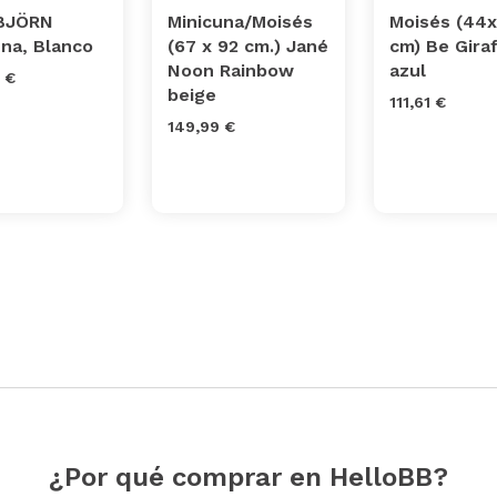
BJÖRN
Minicuna/Moisés
Moisés (44x
una, Blanco
(67 x 92 cm.) Jané
cm) Be Gira
Noon Rainbow
azul
 €
beige
111,61 €
149,99 €
¿Por qué comprar en HelloBB?