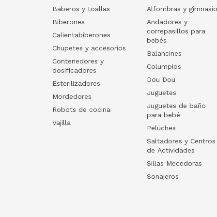
Baberos y toallas
Alfombras y gimnasi
Biberones
Andadores y
correpasillos para
Calientabiberones
bebés
Chupetes y accesorios
Balancines
Contenedores y
Columpios
dosificadores
Dou Dou
Esterilizadores
Juguetes
Mordedores
Juguetes de baño
Robots de cocina
para bebé
Vajilla
Peluches
Saltadores y Centros
de Actividades
Sillas Mecedoras
Sonajeros