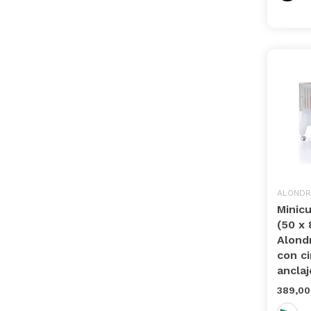
ALONDR
Minic
(50 x 
Alond
con c
anclaje
389,00