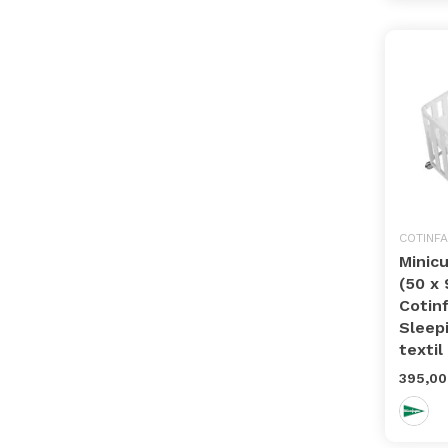
COTINF
Minic
(50 x 
Cotin
Sleep
textil 
395,00