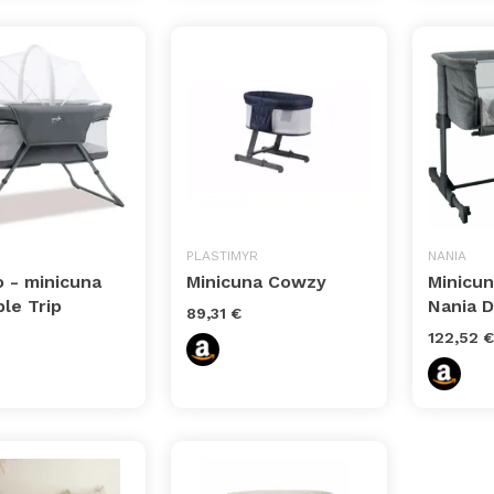
PLASTIMYR
NANIA
o - minicuna
Minicuna Cowzy
Minicu
le Trip
Nania D
89,31 €
122,52 €