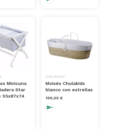
S
CHULAKIDS
ss Minicuna
Moisés Chulakids
Madera Star
blanco con estrellas
e 55x87x74
199,00 €