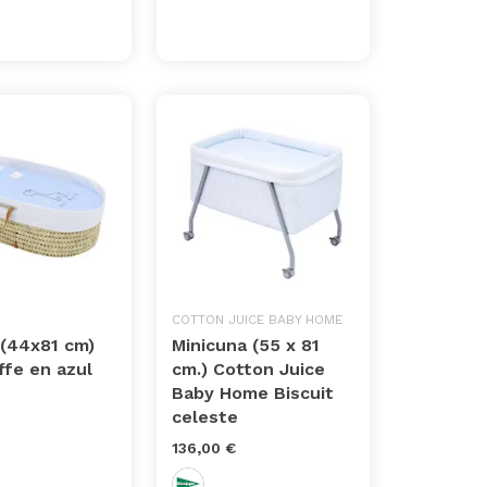
COTTON JUICE BABY HOME
 (44x81 cm)
Minicuna (55 x 81
ffe en azul
cm.) Cotton Juice
Baby Home Biscuit
celeste
136,00 €