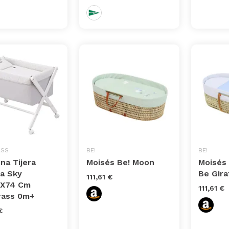
ASS
BE!
BE!
na Tijera
Moisés Be! Moon
Moisés
a Sky
Be Gira
111,61 €
7X74 Cm
111,61 €
ass 0m+
€