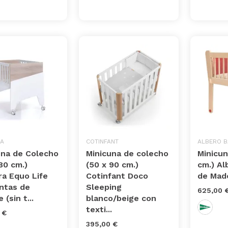
A
COTINFANT
ALBERO B
una de Colecho
Minicuna de colecho
Minicun
80 cm.)
(50 x 90 cm.)
cm.) A
ra Equo Life
Cotinfant Doco
de Made
intas de
Sleeping
625,00 
 (sin t...
blanco/beige con
texti...
 €
395,00 €