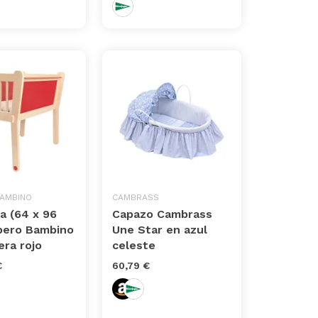
AMBINO
CAMBRASS
a (64 x 96
Capazo Cambrass
lbero Bambino
Une Star en azul
ra rojo
celeste
€
60,79 €