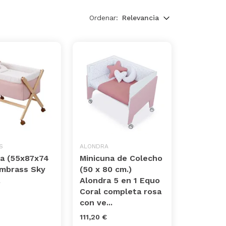
Ordenar:
Relevancia
S
ALONDRA
na (55x87x74
Minicuna de Colecho
ambrass Sky
(50 x 80 cm.)
Alondra 5 en 1 Equo
Coral completa rosa
con ve...
111,20 €