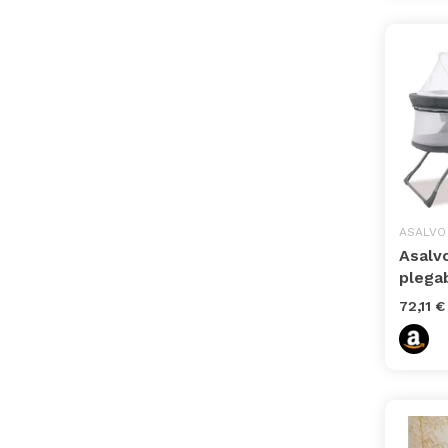
ASALVO
Asalv
plegab
72,11 €