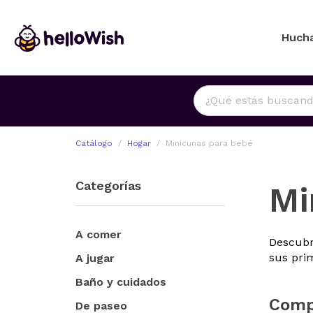
Huch
Catálogo
Hogar
Minicunas para bebé
Categorías
Mi
A comer
Descubr
sus pri
A jugar
Baño y cuidados
Compr
De paseo