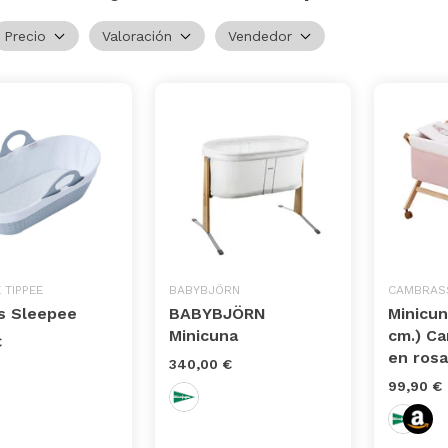
Precio
Valoración
Vendedor
 TIPPEE
BABYBJÖRN
CAMBRAS
s Sleepee
BABYBJÖRN
Minicu
Minicuna
cm.) C
€
en rosa
340,00 €
99,90 €