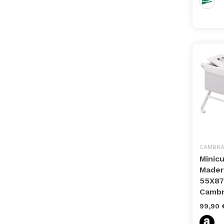
CAMBR
Minicu
Mader
55X8
Cambr
99,90 