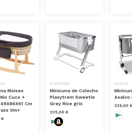
ASS
PLAYXTREM
ASALVO
una Moises
Minicuna de Colecho
Minicu
Mio Cuco +
Plaxytrem Sweetie
Asalvo 
 49X86X61 Cm
Grey Rice gris
239,00 
ass 0m+
225,00 €
 €