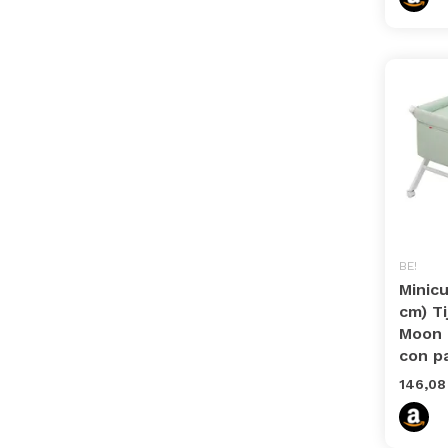
BE!
Minic
cm) T
Moon 
con p
146,08