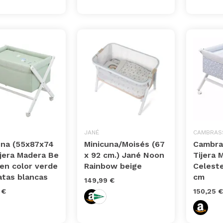
JANÉ
CAMBRAS
una (55x87x74
Minicuna/Moisés (67
Cambra
ijera Madera Be
x 92 cm.) Jané Noon
Tijera 
en color verde
Rainbow beige
Celest
atas blancas
cm
149,99 €
 €
150,25 €