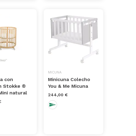
MICUNA
a con
Minicuna Colecho
n Stokke ®
You & Me Micuna
Mini natural
244,00 €
€