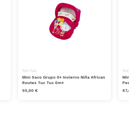
TUC TUC
TUC
Mini Saco Grupo 0+ Invierno Niña African
Min
Routes Tuc Tuc 0m+
Pe
55,00 €
67,